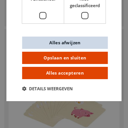
geclassificeerd
dobbelstenen 7+
€ 16,95
Alles afwijzen
Opslaan en sluiten
Alles accepteren
DETAILS WEERGEVEN