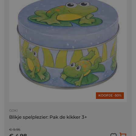
KOOPJE -50%
GOKI
Blikje spelplezier: Pak de kikker 3+
€ 9,95
€ 4,98