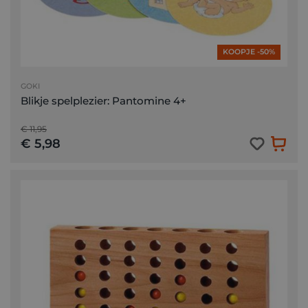
KOOPJE -50%
GOKI
Blikje spelplezier: Pantomine 4+
€ 11,95
€ 5,98