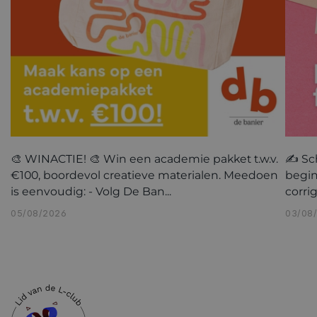
🎨 WINACTIE! 🎨 Win een academie pakket t.w.v.
✍️ Sc
€100, boordevol creatieve materialen. Meedoen
begin
is eenvoudig: - Volg De Ban...
corri
05/08/2026
03/08