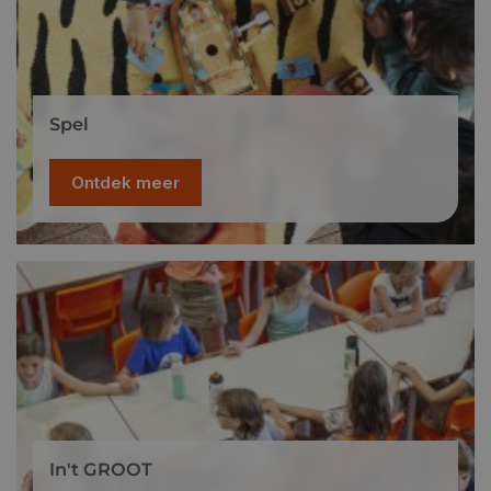
Spel
Ontdek meer
In't GROOT