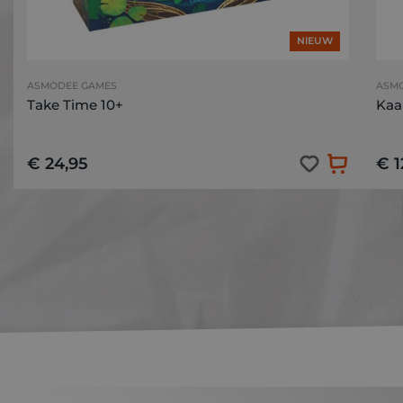
NIEUW
ASMODEE GAMES
ASM
Take Time 10+
Kaa
€ 24,95
€ 1