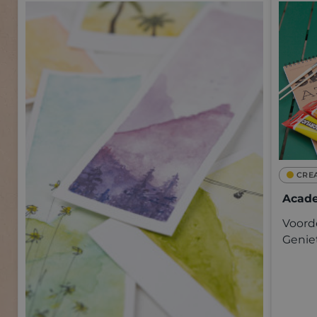
CRE
Acade
Voorde
Genie
kwalit