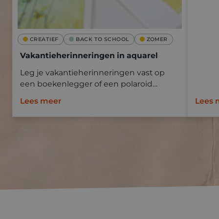
CREATIEF
BACK TO SCHOOL
ZOMER
Vakantieherinneringen in aquarel
Leg je vakantieherinneringen vast op
een boekenlegger of een polaroid
Goldline aquapad met aquarelverf.
Lees meer
Lees 
Neem mee op vakantie en schilder ter
plaatse of baseer je op een foto.