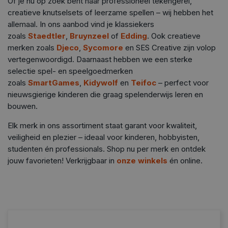
Of je nu op zoek bent naar professioneel tekengerei,
creatieve knutselsets of leerzame spellen – wij hebben het
allemaal. In ons aanbod vind je klassiekers
zoals
Staedtler
,
Bruynzeel
of
Edding
. Ook creatieve
merken zoals
Djeco
,
Sycomore
en SES Creative zijn volop
vertegenwoordigd.
Daarnaast hebben we een sterke
selectie spel- en speelgoedmerken
zoals
SmartGames
,
Kidywolf
en
Teifoc
– perfect voor
nieuwsgierige kinderen die graag spelenderwijs leren en
bouwen.
Elk merk in ons assortiment staat garant voor kwaliteit,
veiligheid en plezier – ideaal voor kinderen, hobbyisten,
studenten én professionals. Shop nu per merk en ontdek
jouw favorieten! Verkrijgbaar in
onze winkels
én online.