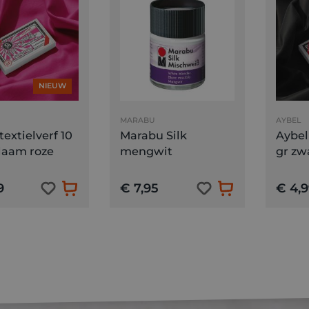
NIEUW
MARABU
AYBEL
textielverf 10
Marabu Silk
Aybel 
laam roze
mengwit
gr zw
9
€ 7,95
€ 4,9