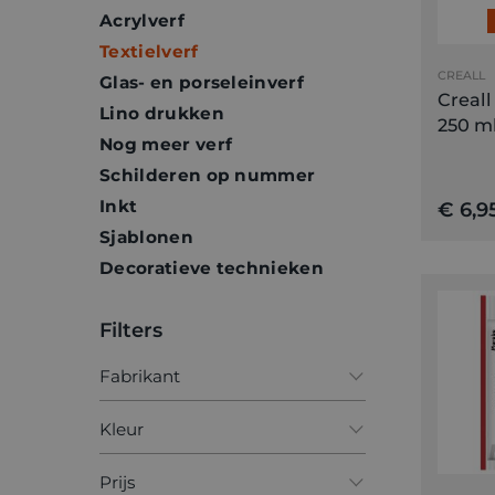
Acrylverf
Textielverf
CREALL
Glas- en porseleinverf
Creall
Lino drukken
250 m
Nog meer verf
Schilderen op nummer
Inkt
€ 6,9
Sjablonen
Decoratieve technieken
Filters
Fabrikant
AYBEL
Kleur
Creall
Blauw
Prijs
Marabu