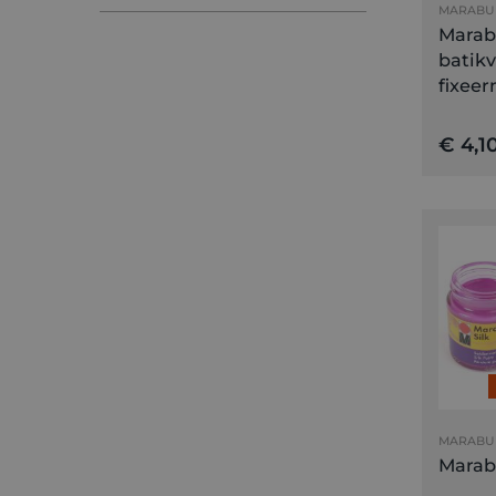
MARABU
Bruin
Marab
MINIMAAL
MAXIMAAL
Geel
–
batikv
€
€
fixeer
Grijs
Groen
€ 4,1
Oranje
Paars
Rood
Roze
Wit
Zwart
MARABU
Marabu