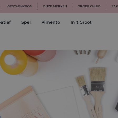
GESCHENKBON
ONZE MERKEN
GROEP CHIRO
ZAK
atief
Spel
Pimento
In 't Groot