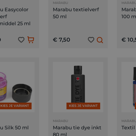
MARABU
MARAB
u Easycolor
Marabu textielverf
Marab
erf
50 ml
100 m
middel 25 ml
0
€ 7,50
€ 10,
KIES JE VARIANT
KIES JE VARIANT
MARABU
MARAB
 Silk 50 ml
Marabu tie dye inkt
Textil
80 ml