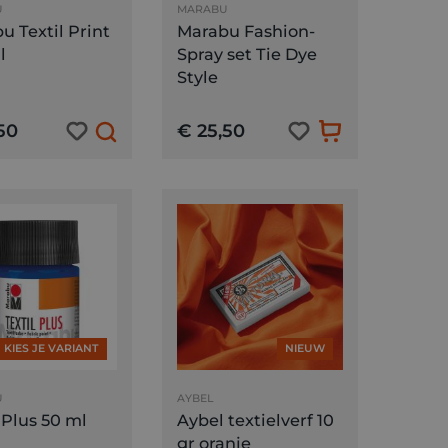
U
MARABU
u Textil Print
Marabu Fashion-
l
Spray set Tie Dye
Style
50
€ 25,50
KIES JE VARIANT
NIEUW
U
AYBEL
 Plus 50 ml
Aybel textielverf 10
gr oranje