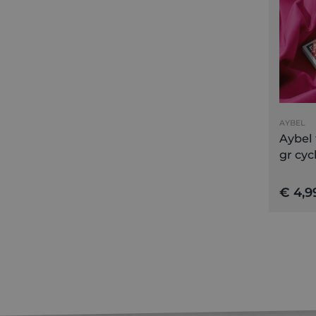
AYBEL
Aybel 
gr cyc
€ 4,9