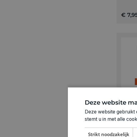
€ 7,9
MARABU
Deze website ma
Marab
Deze website gebruikt 
stemt u in met alle co
€ 5,2
Strikt noodzakelijk