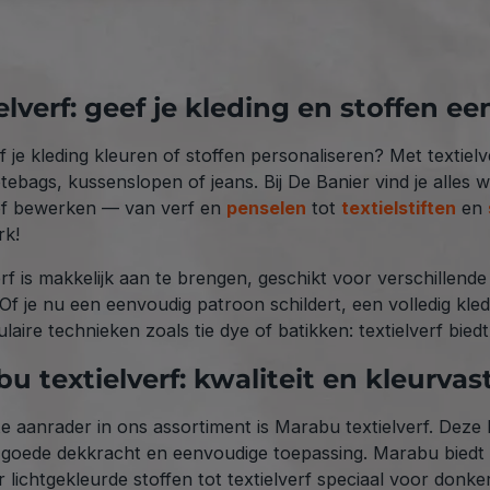
elverf: geef je kleding en stoffen e
lf je kleding kleuren of stoffen personaliseren? Met textiel
otebags, kussenslopen of jeans. Bij De Banier vind je alles 
of bewerken — van verf en
penselen
tot
textielstiften
en
rk!
rf is makkelijk aan te brengen, geschikt voor verschillende 
Of je nu een eenvoudig patroon schildert, een volledig kle
aire technieken zoals tie dye of batikken: textielverf biedt 
u textielverf: kwaliteit en kleurvas
e aanrader in ons assortiment is Marabu textielverf. Deze k
 goede dekkracht en eenvoudige toepassing. Marabu biedt v
r lichtgekleurde stoffen tot textielverf speciaal voor donk