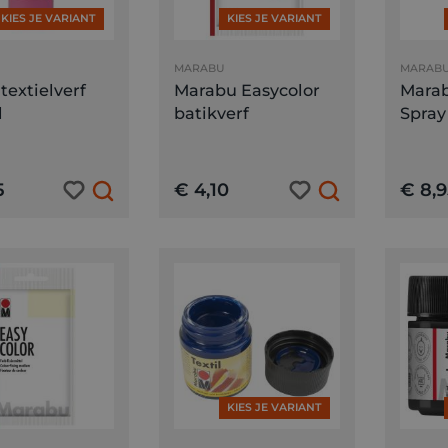
KIES JE VARIANT
KIES JE VARIANT
MARABU
MARAB
 textielverf
Marabu Easycolor
Marab
l
batikverf
Spray
5
€ 4,10
€ 8,9
KIES JE VARIANT