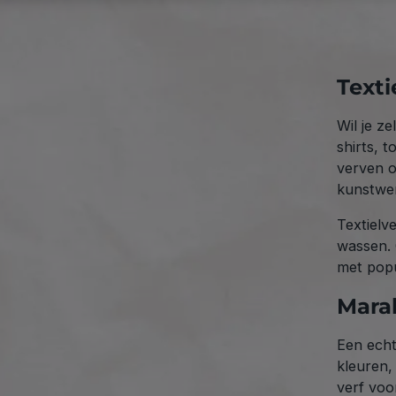
Texti
Wil je ze
shirts, t
verven 
kunstwe
Textielve
wassen. 
met popul
Marab
Een echt
kleuren,
verf voo