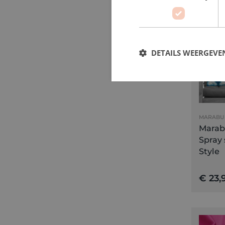
DETAILS WEERGEVE
MARABU
Marab
Spray 
Style
€ 23,