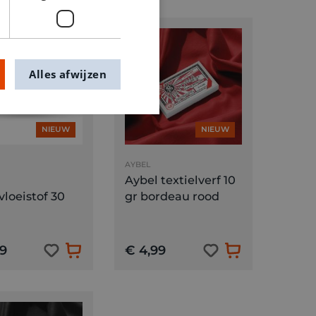
Alles afwijzen
NIEUW
NIEUW
AYBEL
Aybel textielverf 10
vloeistof 30
gr bordeau rood
9
€ 4,99