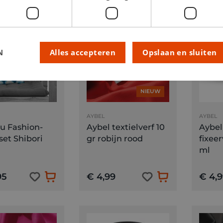
N
Alles accepteren
Opslaan en sluiten
NIEUW
AYBEL
AYBEL
u Fashion-
Aybel textielverf 10
Aybel
set Shibori
gr robijn rood
fixeer
ml
95
€ 4,99
€ 4,9