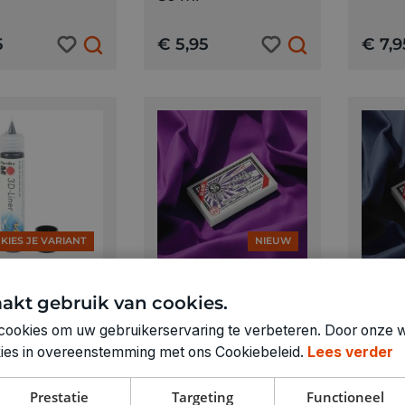
5
€ 5,95
€ 7,9
KIES JE VARIANT
NIEUW
AYBEL
AYBEL
akt gebruik van cookies.
u 3D Liner
Aybel textielverf 10
Aybel 
gr pruim paars
gr je
cookies om uw gebruikerservaring te verbeteren. Door onze w
okies in overeenstemming met ons Cookiebeleid.
Lees verder
5
€ 4,99
€ 4,9
Prestatie
Targeting
Functioneel