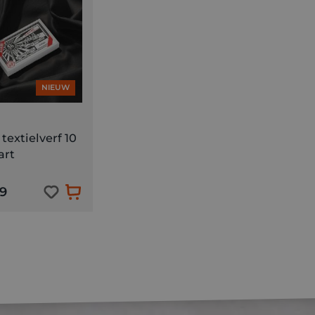
NIEUW
textielverf 10
art
9