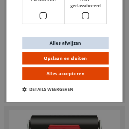
geclassificeerd
Alles afwijzen
Opslaan en sluiten
Alles accepteren
Essdee Lino Soft Cut 3 mm - 45 mm rond
zelfklevend 10 st.
DETAILS WEERGEVEN
€ 5,15