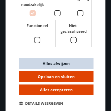
Contacteer ons
noodzakelijk
Bedrijfsinformatie
Onze missie
Vacatures
Functioneel
Niet-
geclassificeerd
Algemene voorwaarden
Privacybeleid
Cookiebeleid
Merken
Alles afwijzen
Nuttige links
Opslaan en sluiten
KLANTENSERVICE
Alles accepteren
Zakelijk bestellen
Veilig betalen
DETAILS WEERGEVEN
Levering & verzending