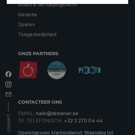
Ruilen & herroepingsrecht
Garantie
Sparen
Toegankelijkheid
ONZE PARTNERS
CONTACTEER ONS
EMAIL:
hallo@debanier.be
connect
OF TELEFONISCH:
+32 3 270 04 44
Openingsuren klantendienst: Maandag tot