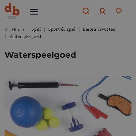
Spel
Sport & spel
Buiten ravotten
Home
Waterspeelgoed
Aanmelden
Waterspeelgoed
of
aanmelden