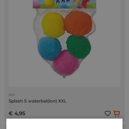
SES
Splash 5 waterbal(lon) XXL
€ 4,95