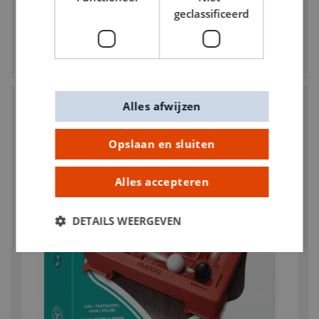
Schaak- en backgammonspel met spelstukken
geclassificeerd
opklapbaar 38,5 cm
€ 29,95
Alles afwijzen
Opslaan en sluiten
Alles accepteren
DETAILS WEERGEVEN