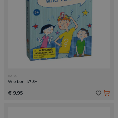
HABA
Wie ben ik? 5+
€ 9,95