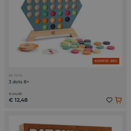
KOOPJE -50%
BS TOYS
3 dots 8+
€ 24,95
€ 12,48