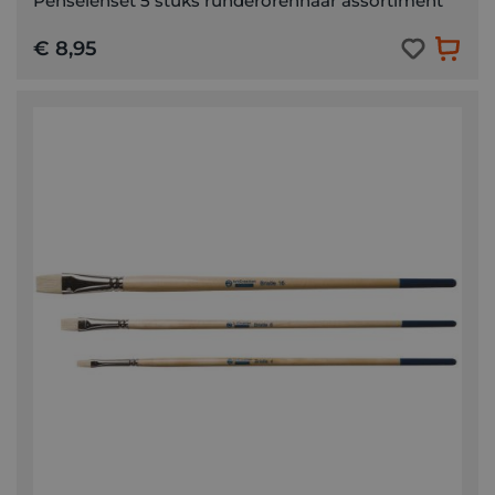
Penselenset 5 stuks runderorenhaar assortiment
€ 8,95