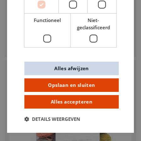
KIES JE KLEUR
Functioneel
Niet-
geclassificeerd
MYBOSHI
myboshi Samt XL 40m
€ 7,95
Alles afwijzen
Opslaan en sluiten
Alles accepteren
DETAILS WEERGEVEN