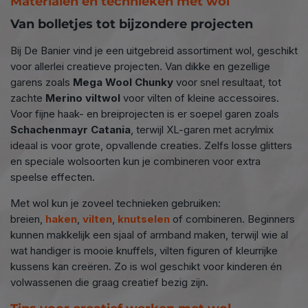
Materialen en technieken met wol
Van bolletjes tot bijzondere projecten
Bij De Banier vind je een uitgebreid assortiment wol, geschikt
voor allerlei creatieve projecten. Van dikke en gezellige
garens zoals
Mega Wool Chunky
voor snel resultaat, tot
zachte
Merino viltwol
voor vilten of kleine accessoires.
Voor fijne haak- en breiprojecten is er soepel garen zoals
Schachenmayr Catania
, terwijl XL-garen met acrylmix
ideaal is voor grote, opvallende creaties. Zelfs losse glitters
en speciale wolsoorten kun je combineren voor extra
speelse effecten.
Met wol kun je zoveel technieken gebruiken:
breien,
haken
,
vilten
,
knutselen
of combineren. Beginners
kunnen makkelijk een sjaal of armband maken, terwijl wie al
wat handiger is mooie knuffels, vilten figuren of kleurrijke
kussens kan creëren. Zo is wol geschikt voor kinderen én
volwassenen die graag creatief bezig zijn.