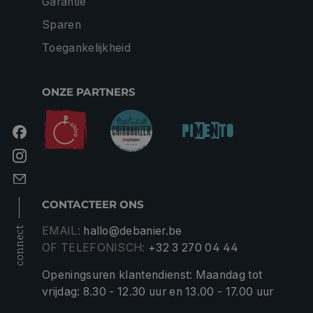
Garantie
Sparen
Toegankelijkheid
ONZE PARTNERS
CONTACTEER ONS
EMAIL:
hallo@debanier.be
connect
OF TELEFONISCH:
+32 3 270 04 44
Openingsuren klantendienst: Maandag tot
vrijdag: 8.30 - 12.30 uur en 13.00 - 17.00 uur