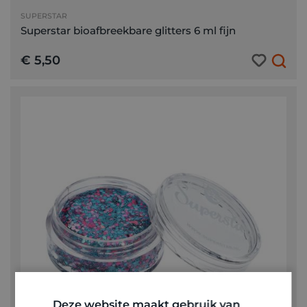
SUPERSTAR
Superstar bioafbreekbare glitters 6 ml fijn
€ 5,50
Deze website maakt gebruik van