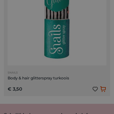
SNAILS
Body & hair glitterspray turkoois
€ 3,50