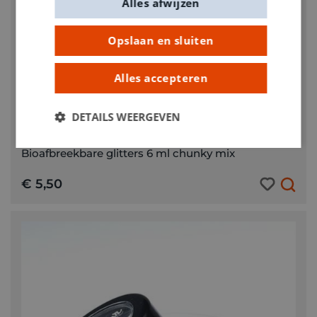
Alles afwijzen
Opslaan en sluiten
Alles accepteren
KIES JE VARIANT
DETAILS WEERGEVEN
SUPERSTAR
Bioafbreekbare glitters 6 ml chunky mix
€ 5,50