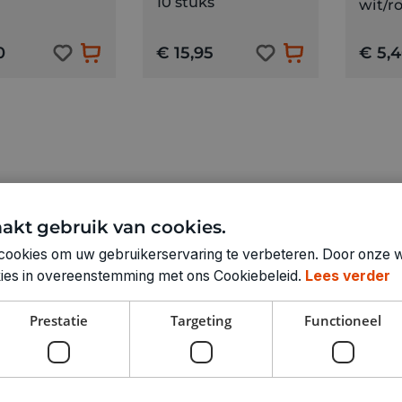
10 stuks
wit/r
0
€ 15,95
€ 5,
akt gebruik van cookies.
cookies om uw gebruikerservaring te verbeteren. Door onze w
okies in overeenstemming met ons Cookiebeleid.
Lees verder
papier: een kleurrijke klassieker 
Prestatie
Targeting
Functioneel
voor bloemen, slingers, maskers en meer
ier is onmisbaar in elke knutselkoffer. Het is soepel, sterk
ek in het papier kan je het vormen, plooien, rollen of uitre