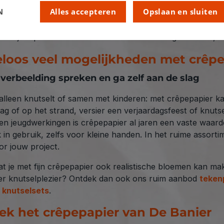
jke slingers, bloemen, pompons, maskers of decoratie voor 
N
Alles accepteren
Opslaan en sluiten
apier in verschillende kwaliteiten en afmetingen, zodat je a
ruik lijm op waterbasis voor een mooi en stevig resultaat,
eloos veel mogelijkheden met crêp
 verbeelding spreken en ga zelf aan de slag
 alleen knutselt of samen met kinderen: met crêpepapier ka
g of op het strand, versier een verjaardagsfeest of knuts
en jeugdwerkingen is crêpepapier al jaren een vaste waarde
 in gebruik, zelfs voor kleine handen. In het ruime assortime
or jouw project.
dat je met fijn crêpepapier ook realistische bloemen kan ma
er knutselplezier? Ontdek dan ook ons ruim aanbod
teken
e
knutselsets
.
ek het crêpepapier van De Banier