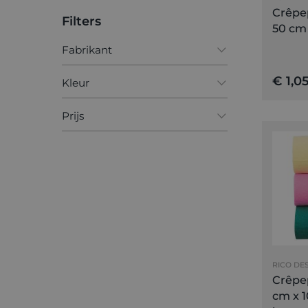
Crêpe
Filters
50 cm
Fabrikant
Artemio
€ 1,0
Kleur
Creativ Company
Blauw
Prijs
Folia
Bruin
Rico Design
MINIMAAL
MAXIMAAL
Geel
–
€
€
Goud
Grijs
Groen
Koper
RICO DE
Oranje
Crêpep
cm x 1
Paars