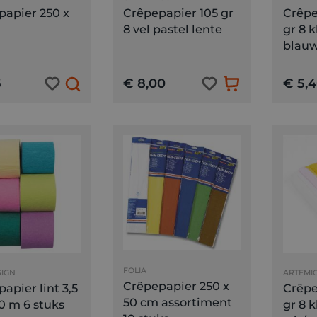
papier 250 x
Crêpepapier 105 gr
Crêpe
8 vel pastel lente
gr 8 
blauw
5
€ 8,00
€ 5,
FOLIA
SIGN
ARTEMI
Crêpepapier 250 x
apier lint 3,5
Crêpe
50 cm assortiment
0 m 6 stuks
gr 8 