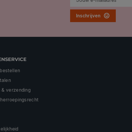
Inschrijven
ENSERVICE
 bestellen
etalen
 & verzending
 herroepingsrecht
lijkheid