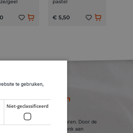
oze/geel
pastel
40
€ 5,50
ebsite te gebruiken,
om mee te knutselen
Niet-geclassificeerd
 en verkrijgbaar in talloze kleuren. Door de
kken tot de mooiste creaties. Denk aan