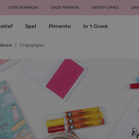
GESCHENKBON
ONZE MERKEN
GROEP CHIRO
ZAK
atief
Spel
Pimento
In 't Groot
deren
Crêpepapier