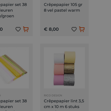
papier set 38
Crêpepapier 105 gr
kleuren
8 vel pastel warm
/groen
40
€ 8,00
O
RICO DESIGN
papier set 38
Crêpepapier lint 3,5
kleuren
cm x 10 m 6 stuks