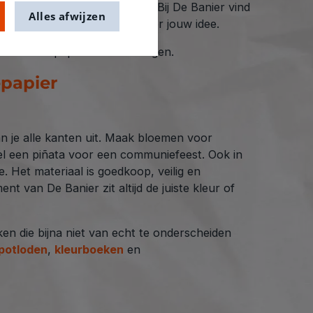
feestdagen en themafeesten. Bij De Banier vind
Alles afwijzen
ltijd het juiste papier hebt voor jouw idee.
 zonder het papier te beschadigen.
epapier
n je alle kanten uit. Maak bloemen voor
el een piñata voor een communiefeest. Ook in
. Het materiaal is goedkoop, veilig en
nt van De Banier zit altijd de juiste kleur of
ken die bijna niet van echt te onderscheiden
potloden
,
kleurboeken
en