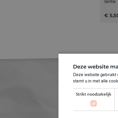
lente
Rood
Roze
€ 5,5
Wit
Zwart
Deze website ma
Deze website gebruikt 
stemt u in met alle co
Crêpe
Strikt noodzakelijk
I
deaal 
Crêpepap
lichte r