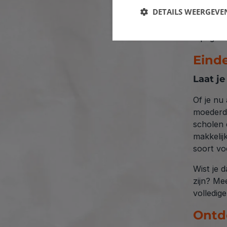
feesteli
DETAILS WEERGEVE
je crêpep
Tip: geb
Eind
Laat je
Of je nu
moederda
scholen 
makkelijk
soort vo
Wist je 
zijn? Me
volledig
Ontd