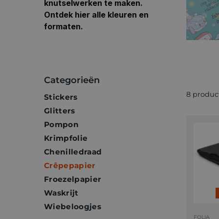
knutselwerken te maken.
Ontdek hier alle kleuren en
formaten.
Categorieën
8 produc
Stickers
Glitters
Pompon
Krimpfolie
Chenilledraad
Crêpepapier
Froezelpapier
Waskrijt
Wiebeloogjes
FOLIA