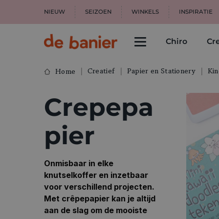
NIEUW
SEIZOEN
WINKELS
INSPIRATIE
Chiro
Cre
Creatief
Papier en Stationery
Kin
Home
Crepepa
pier
Onmisbaar in elke
knutselkoffer en inzetbaar
voor verschillend projecten.
Met crêpepapier kan je altijd
aan de slag om de mooiste