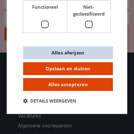
Functioneel
Niet-
geclassificeerd
Inschrijven
Alles afwijzen
Opslaan en sluiten
OVER DE BANIER
Alles accepteren
Contacteer ons
Bedrijfsinformatie
DETAILS WEERGEVEN
Onze missie
Vacatures
Algemene voorwaarden