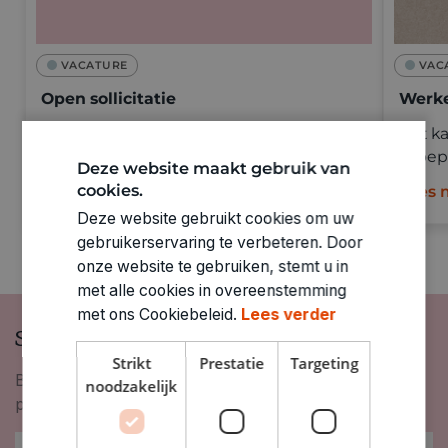
VACATURE
VAC
Open sollicitatie
Werke
Kom je graag ons team versterken?
Dat ka
Groep 
Deze website maakt gebruik van
cookies.
Lees meer
Lees 
Deze website gebruikt cookies om uw
gebruikerservaring te verbeteren. Door
onze website te gebruiken, stemt u in
met alle cookies in overeenstemming
met ons Cookiebeleid.
Lees verder
Schrijf je in op onze nieuwsbrief
Strikt
Prestatie
Targeting
Blijf op de hoogte van nieuwigheden, inspiratie,
noodzakelijk
promoties en meer!