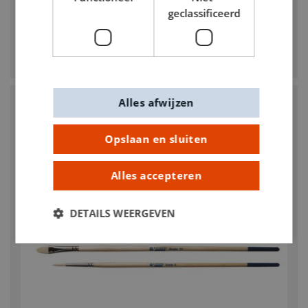
geclassificeerd
CREALL
Antiknoeipot 320 ml
€ 2,50
Alles afwijzen
Opslaan en sluiten
Alles accepteren
DETAILS WEERGEVEN