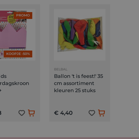
PROMO
KOOPJE -50%
BELBAL
ids
Ballon 't is feest!' 35
ardagskroon
cm assortiment
+
kleuren 25 stuks
8
€ 4,40