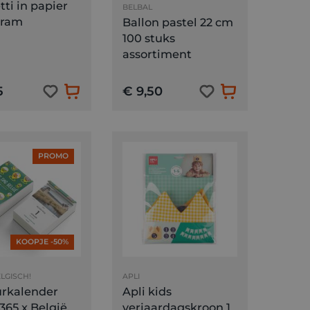
tti in papier
BELBAL
gram
Ballon pastel 22 cm
100 stuks
assortiment
5
€ 9,50
PROMO
KOOPJE -50%
ELGISCH!
APLI
rkalender
Apli kids
365 x België,
verjaardagskroon 1