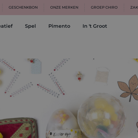
GESCHENKBON
ONZE MERKEN
GROEP CHIRO
ZAK
atief
Spel
Pimento
In 't Groot