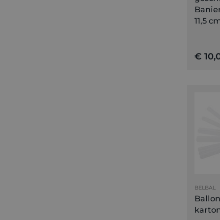
Banier
11,5 c
€ 10,
BELBAL
Ballon
karton