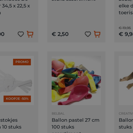
 34,5 x 22,5 x
elke 
m
toeri
€ 19,95
00
€ 2,50
€ 9,9
PROMO
KOOPJE -50%
BELBAL
CREATI
stokjes
Ballon pastel 27 cm
Ballo
 10 stuks
100 stuks
stuks