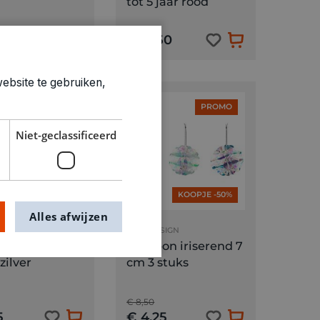
tot 5 jaar rood
5
€ 12,50
ebsite te gebruiken,
PROMO
PROMO
Niet-geclassificeerd
KOOPJE -50%
KOOPJE -50%
Alles afwijzen
V COMPANY
RICO DESIGN
nnen 23 cm 8
Pompon iriserend 7
zilver
cm 3 stuks
€ 8,50
5
€ 4,25