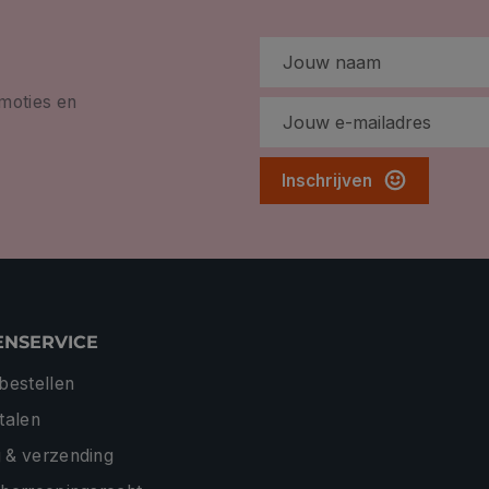
omoties en
Inschrijven
ENSERVICE
 bestellen
etalen
 & verzending