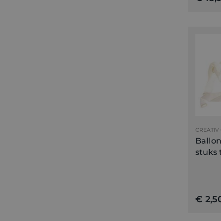
CREATIV
Ballo
stuks 
€ 2,5