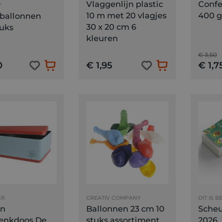
Vlaggenlijn plastic
Confe
Y
10 m met 20 vlagjes
400 
ballonnen
30 x 20 cm 6
tuks
kleuren
€ 3,50
0
€ 1,95
€ 1,7
ER
CREATIV COMPANY
DIT IS B
en
Ballonnen 23 cm 10
Scheu
enkdoos De
stuks assortiment
2026, 