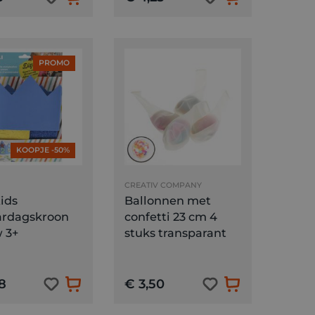
PROMO
KOOPJE -50%
CREATIV COMPANY
Kids
Ballonnen met
ardagskroon
confetti 23 cm 4
 3+
stuks transparant
8
€ 3,50