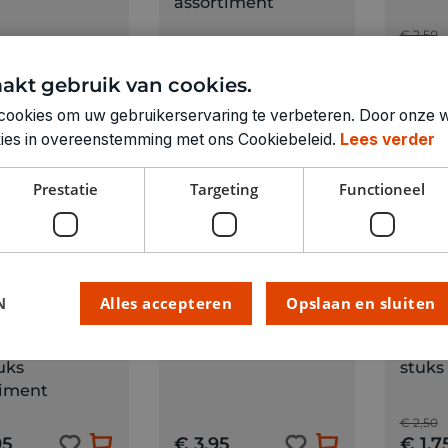
assortiment
€ 2,50
€ 11,50
€ 1,7
akt gebruik van cookies.
cookies om uw gebruikerservaring te verbeteren. Door onze w
okies in overeenstemming met ons Cookiebeleid.
Lees verder
Prestatie
Targeting
Functioneel
N
Alles accepteren
Opslaan en sluiten
Vlaggenlijn plastic
CREATI
10 m België
 pastel 35 cm
Ballo
uks
stuks 
timent
€ 2,50
95
€ 3,95
€ 1,7