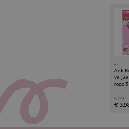
APLI
Apli K
verja
roze 3
€ 7,95
€ 3,9