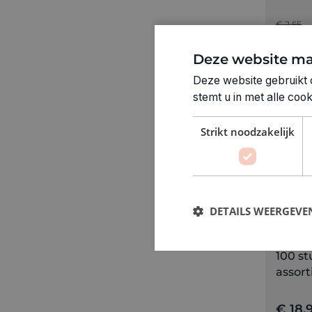
€ 2,65
€ 1,33
Deze website ma
Deze website gebruikt 
stemt u in met alle co
Strikt noodzakelijk
DETAILS WEERGEVE
BELBAL
Ballon
100 st
assor
€ 18,