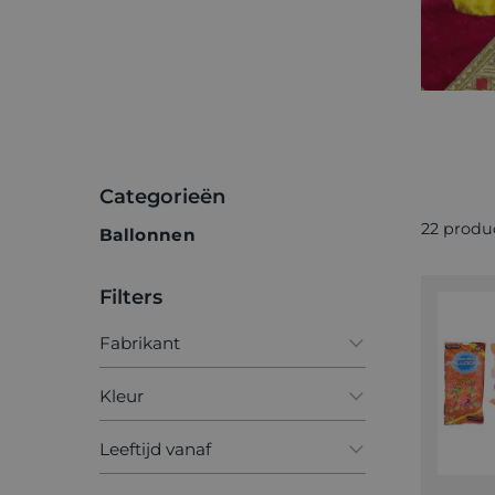
Categorieën
22 produ
Ballonnen
Filters
Fabrikant
Apli
Kleur
Belbal
Blauw
Leeftijd vanaf
Creativ Company
Goud
5+