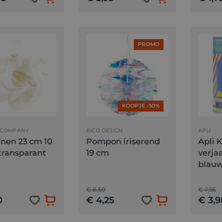
PROMO
KOOPJE -50%
 COMPANY
RICO DESIGN
APLI
nnen 23 cm 10
Pompon iriserend
Apli 
transparant
19 cm
verja
blauw
€ 8,50
€ 7,95
0
€ 4,25
€ 3,9