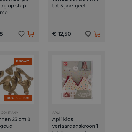
dag op stap
tot 5 jaar geel
sme
8
€ 12,50
PROMO
KOOPJE -50%
V COMPANY
APLI
nnen 23 cm 8
Apli kids
 goud
verjaardagskroon 1