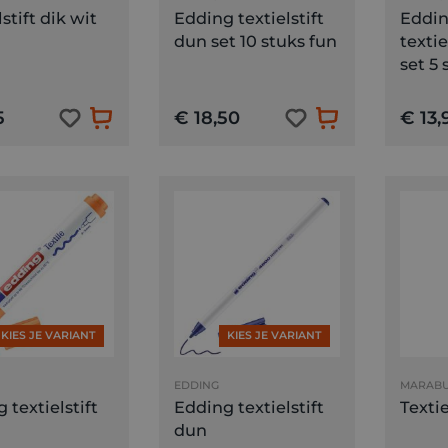
lstift dik wit
Edding textielstift
Eddi
dun set 10 stuks fun
textie
set 5 
5
€ 18,50
€ 13,
KIES JE VARIANT
KIES JE VARIANT
EDDING
MARAB
 textielstift
Edding textielstift
Textie
dun