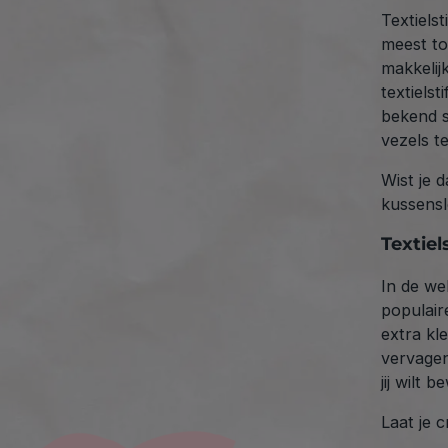
T
extiels
meest to
makkelij
textielst
bekend s
vezels t
Wist je d
kussensl
T
extiel
In de we
populair
extra kle
vervagen
jij wilt 
Laat je c