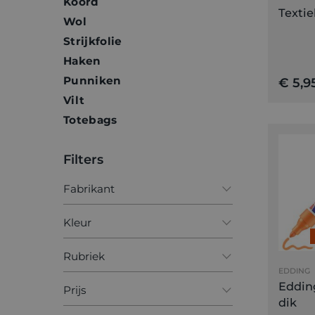
Koord
Textie
Wol
Strijkfolie
Haken
Punniken
€ 5,9
Vilt
Totebags
Filters
Fabrikant
Edding
Kleur
Marabu
Blauw
Rubriek
EDDING
Bruin
Textielstiften
Edding
Prijs
Geel
dik