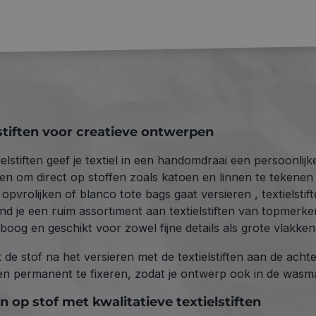
stiften voor creatieve ontwerpen
elstiften geef je textiel in een handomdraai een persoonlijke
n om direct op stoffen zoals katoen en linnen te tekenen z
t opvrolijken of blanco tote bags gaat versieren , textielsti
ind je een ruim assortiment aan textielstiften van topmerk
boog en geschikt voor zowel fijne details als grote vlakken
ijk de stof na het versieren met de textielstiften aan de ach
en permanent te fixeren, zodat je ontwerp ook in de wasmac
 op stof met kwalitatieve textielstiften