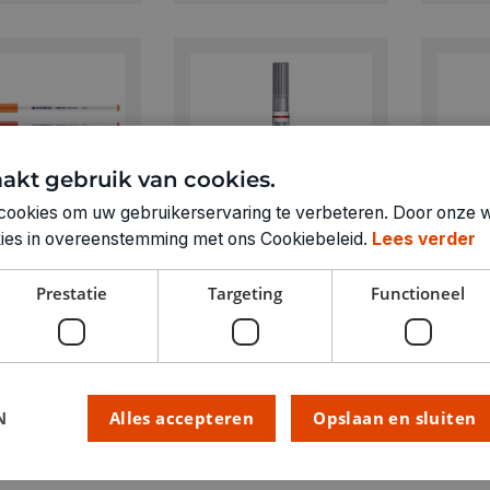
akt gebruik van cookies.
cookies om uw gebruikerservaring te verbeteren. Door onze w
okies in overeenstemming met ons Cookiebeleid.
Lees verder
MARABU
EDDING
 textielstift
Textielstift dik
Edding
Prestatie
Targeting
Functioneel
t 5 stuks
zilver
dun n
5
€ 5,95
€ 2,2
N
Alles accepteren
Opslaan en sluiten