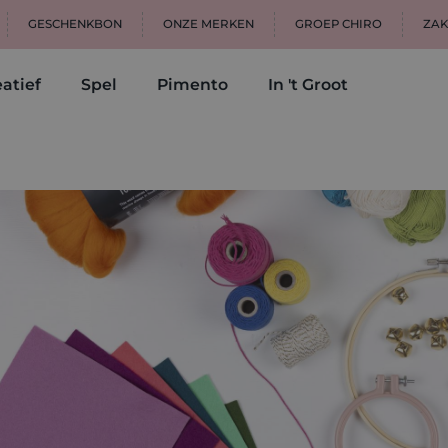
GESCHENKBON
ONZE MERKEN
GROEP CHIRO
ZAK
atief
Spel
Pimento
In 't Groot