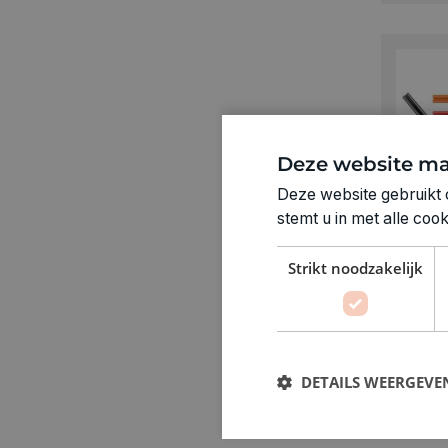
Deze website ma
Deze website gebruikt 
stemt u in met alle co
EDDING
Edding
Strikt noodzakelijk
dun se
warm
€ 8,9
DETAILS WEERGEVE