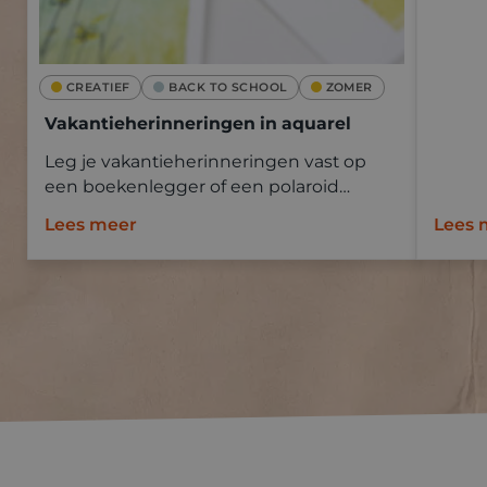
CREATIEF
BACK TO SCHOOL
ZOMER
Vakantieherinneringen in aquarel
Leg je vakantieherinneringen vast op
een boekenlegger of een polaroid
Goldline aquapad met aquarelverf.
Lees meer
Lees 
Neem mee op vakantie en schilder ter
plaatse of baseer je op een foto.