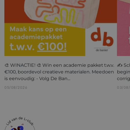
🎨 WINACTIE! 🎨 Win een academie pakket t.w.v.
✍️ Sc
€100, boordevol creatieve materialen. Meedoen
begin
is eenvoudig: - Volg De Ban...
corri
05/08/2026
03/08