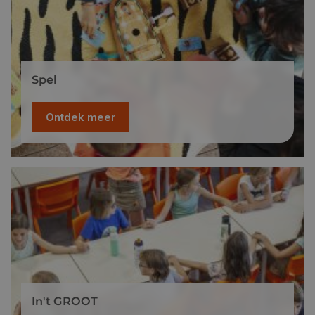
Spel
Ontdek meer
In't GROOT