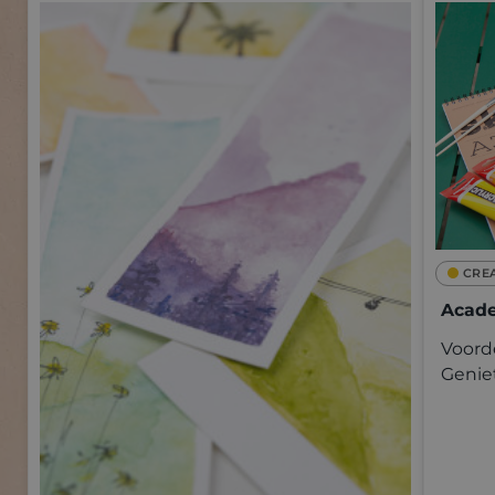
CRE
Acade
Voorde
Genie
kwalit