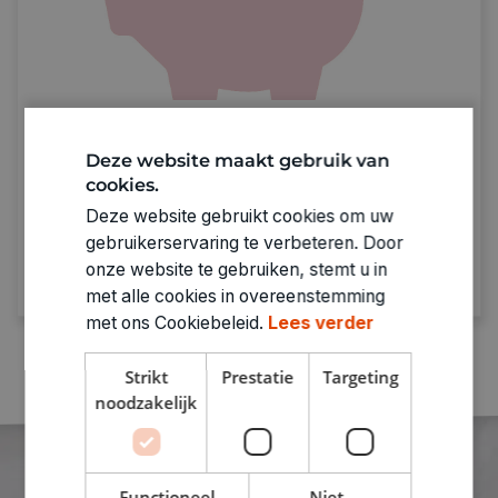
Sparen met De Banier
Deze website maakt gebruik van
Spaar bij punten bij elke aankoop.
Genoeg
cookies.
punten = prijzen verzilveren!
Deze website gebruikt cookies om uw
gebruikerservaring te verbeteren. Door
Ontdek meer
onze website te gebruiken, stemt u in
met alle cookies in overeenstemming
met ons Cookiebeleid.
Lees verder
Strikt
Prestatie
Targeting
noodzakelijk
Functioneel
Niet-