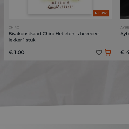
NIEUW
CHIRO
AYBE
Bivakpostkaart Chiro Het eten is heeeeeel
Aybe
lekker 1 stuk
€ 1,00
€ 4