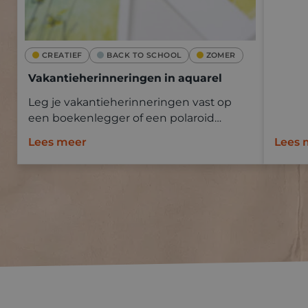
CREATIEF
BACK TO SCHOOL
ZOMER
Vakantieherinneringen in aquarel
Leg je vakantieherinneringen vast op
een boekenlegger of een polaroid
Goldline aquapad met aquarelverf.
Lees meer
Lees 
Neem mee op vakantie en schilder ter
plaatse of baseer je op een foto.