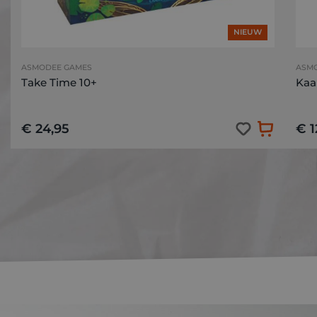
NIEUW
ASMODEE GAMES
ASM
Take Time 10+
Kaa
€ 24,95
€ 1