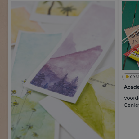
CRE
Acade
Voorde
Genie
kwalit