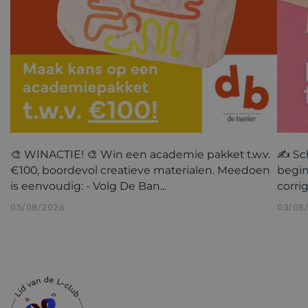
🎨 WINACTIE! 🎨 Win een academie pakket t.w.v.
✍️ Sc
€100, boordevol creatieve materialen. Meedoen
begin
is eenvoudig: - Volg De Ban...
corri
05/08/2026
03/08