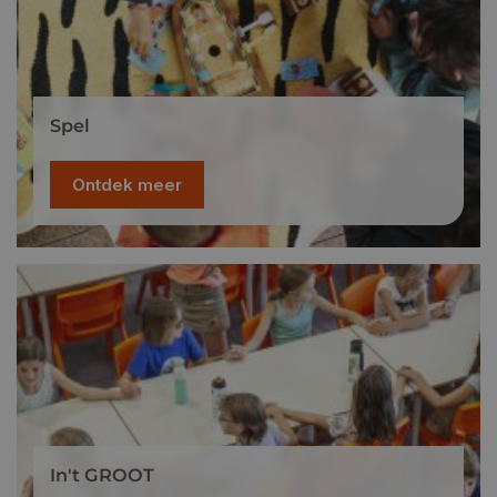
Spel
Ontdek meer
In't GROOT