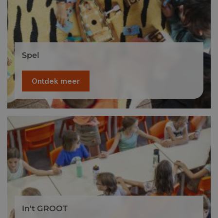
Spel
Ontdek meer
In't GROOT