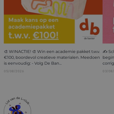
🎨 WINACTIE! 🎨 Win een academie pakket t.w.v.
✍️ Sc
€100, boordevol creatieve materialen. Meedoen
begin
is eenvoudig: - Volg De Ban...
corri
05/08/2026
03/08