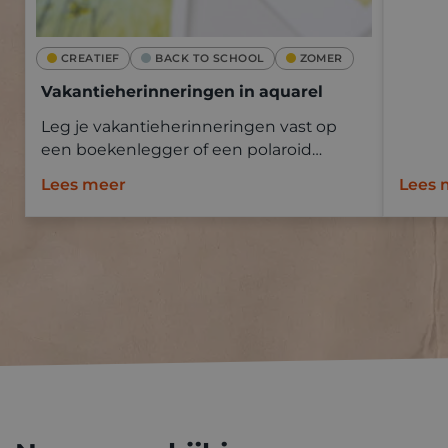
CREATIEF
BACK TO SCHOOL
ZOMER
Vakantieherinneringen in aquarel
Leg je vakantieherinneringen vast op
een boekenlegger of een polaroid
Goldline aquapad met aquarelverf.
Lees meer
Lees 
Neem mee op vakantie en schilder ter
plaatse of baseer je op een foto.