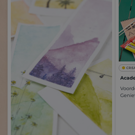
CRE
Acade
Voorde
Genie
kwalit