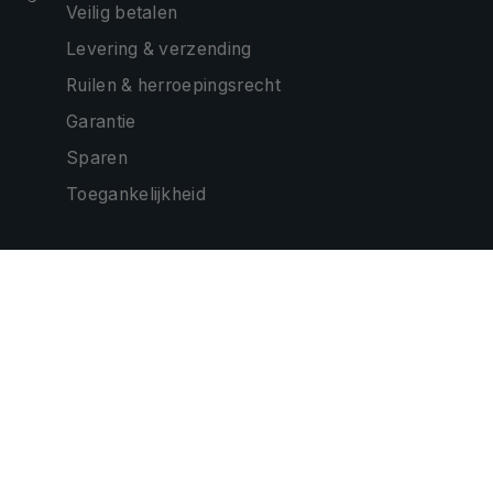
Veilig betalen
Levering & verzending
Ruilen & herroepingsrecht
Garantie
Sparen
Toegankelijkheid
ONZE PARTNERS
CONTACTEER ONS
EMAIL:
hallo@debanier.be