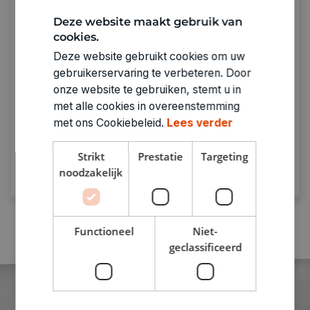
Deze website maakt gebruik van
cookies.
Deze website gebruikt cookies om uw
gebruikerservaring te verbeteren. Door
Sparen met De Banier
onze website te gebruiken, stemt u in
Spaar bij punten bij elke aankoop.
Genoeg
met alle cookies in overeenstemming
punten = prijzen verzilveren!
met ons Cookiebeleid.
Lees verder
Strikt
Prestatie
Targeting
Ontdek meer
noodzakelijk
Functioneel
Niet-
geclassificeerd