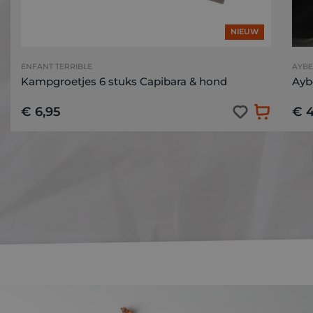
NIEUW
ENFANT TERRIBLE
AYBE
Kampgroetjes 6 stuks Capibara & hond
Aybe
€ 6,95
€ 4