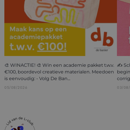
🎨 WINACTIE! 🎨 Win een academie pakket t.w.v.
✍️ Sc
€100, boordevol creatieve materialen. Meedoen
begin
is eenvoudig: - Volg De Ban...
corri
05/08/2026
03/08