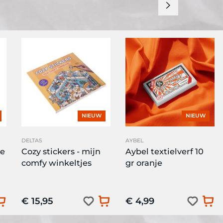
NIEUW
NIEUW
DELTAS
AYBEL
re
Cozy stickers - mijn
Aybel textielverf 10
comfy winkeltjes
gr oranje
€ 15,95
€ 4,99