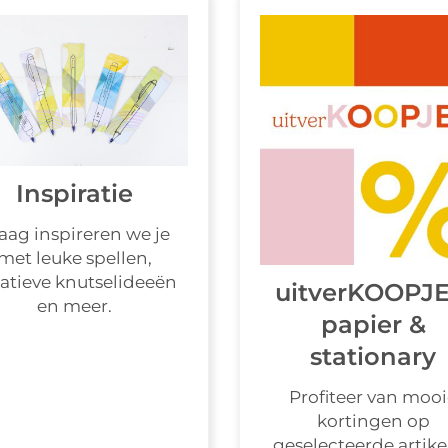
Inspiratie
aag inspireren we je
met leuke spellen,
atieve knutselideeën
uitverKOOPJE
en meer.
papier &
stationary
Profiteer van moo
kortingen op
geselecteerde artike