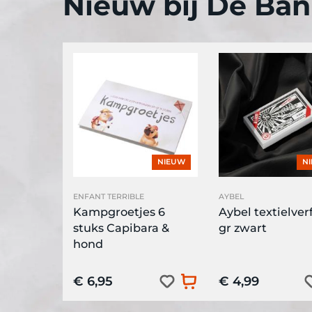
Nieuw bij De Bani
NIEUW
N
ENFANT TERRIBLE
AYBEL
Kampgroetjes 6
Aybel textielverf
stuks Capibara &
gr zwart
hond
€ 6,95
€ 4,99