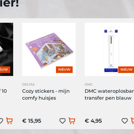
er!
IEUW
NIEUW
NIEUW
DELTAS
DMC
 10
Cozy stickers - mijn
DMC wateroplosba
comfy huisjes
transfer pen blauw
€ 15,95
€ 4,95