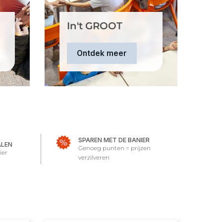
In't GROOT
Ontdek meer
SPAREN MET DE BANIER
ALEN
Genoeg punten = prijzen
ier
verzilveren