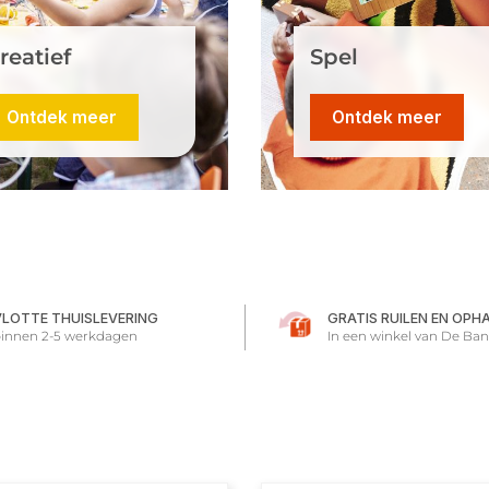
reatief
Spel
Ontdek meer
Ontdek meer
VLOTTE THUISLEVERING
GRATIS RUILEN EN OPH
innen 2-5 werkdagen
In een winkel van De Ban