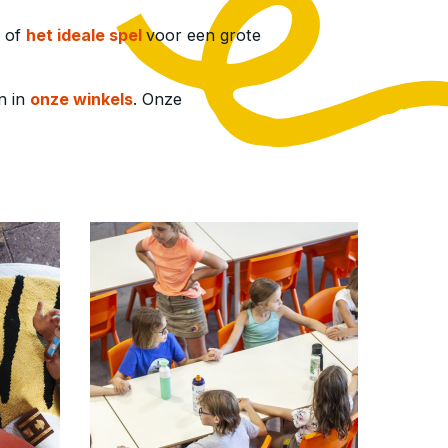
of
het ideale spel
voor een grote
n in
onze winkels
. Onze