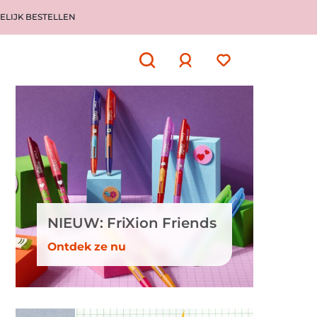
ELIJK BESTELLEN
Aanmelden
of
aanmelden
NIEUW: FriXion Friends
Ontdek ze nu