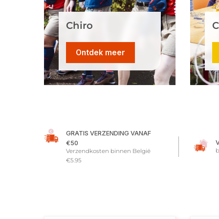
Chiro
C
Ontdek meer
GRATIS VERZENDING VANAF
€50
b
Verzendkosten binnen België
€5.95