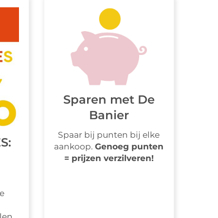
Sparen met De
Banier
Spaar bij punten bij elke
S:
aankoop.
Genoeg punten
= prijzen verzilveren!
ie
len