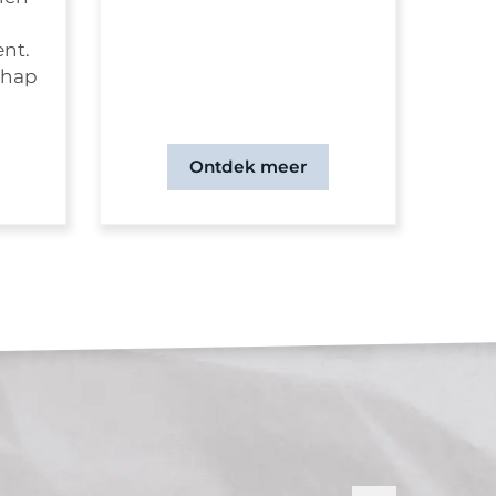
ent.
chap
Ontdek meer