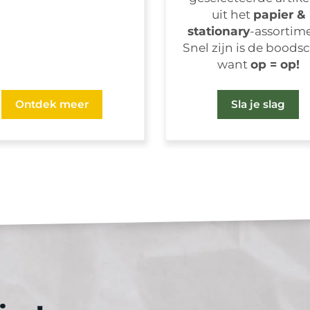
uit het
papier &
stationary
-assortim
Snel zijn is de boods
want
op = op!
Ontdek meer
Sla je slag