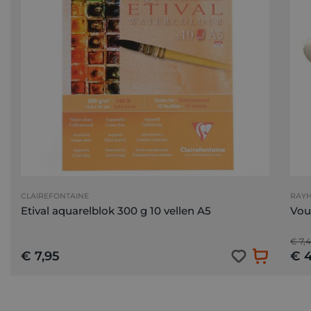
CLAIREFONTAINE
RAY
Etival aquarelblok 300 g 10 vellen A5
Vou
€ 7,
€ 7,95
€ 4