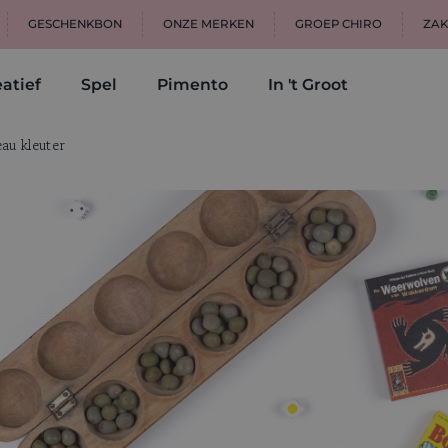
GESCHENKBON
ONZE MERKEN
GROEP CHIRO
ZAK
atief
Spel
Pimento
In 't Groot
au kleuter