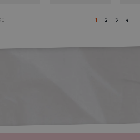
GE
1
2
3
4