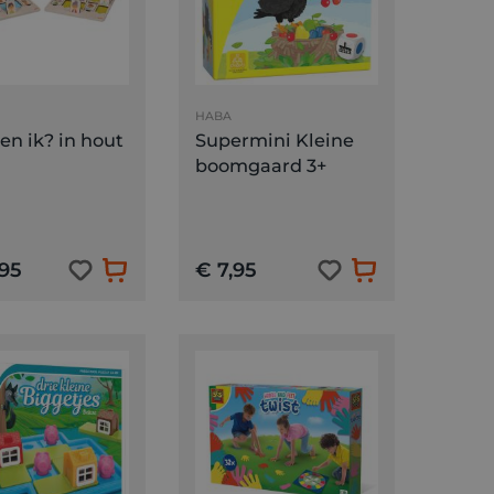
HABA
en ik? in hout
Supermini Kleine
boomgaard 3+
,95
€ 7,95