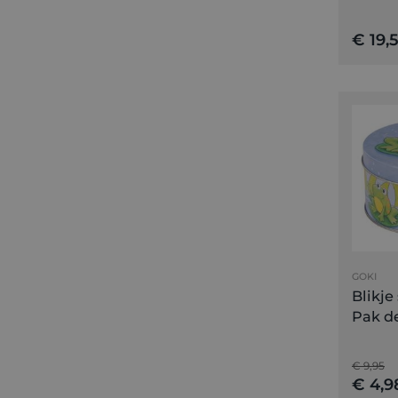
€ 19,
GOKI
Blikje
Pak de
€ 9,95
€ 4,9