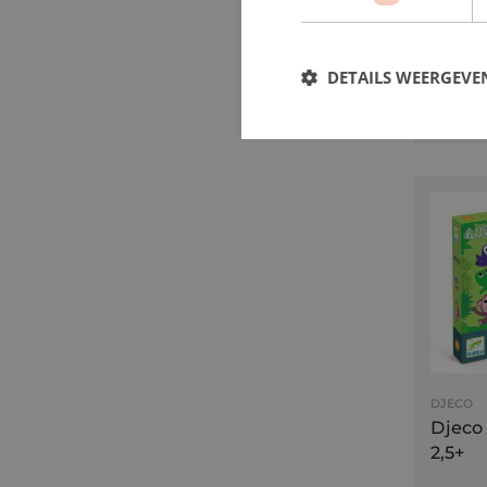
Muisst
DETAILS WEERGEVE
€ 17,
DJECO
Djeco 
2,5+