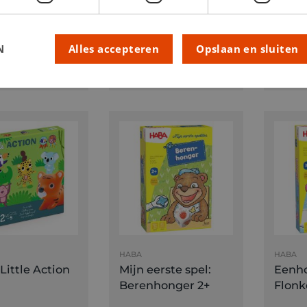
il 5+
De stormloop & het
Super
grote
Getal
drakenspektakel 4+
N
Alles accepteren
Opslaan en sluiten
95
€ 34,95
€ 7,9
HABA
HABA
Little Action
Mijn eerste spel:
Eenh
Berenhonger 2+
Flonk