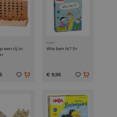
HABA
p een rij in
Wie ben ik? 5+
5+
5
€ 9,95