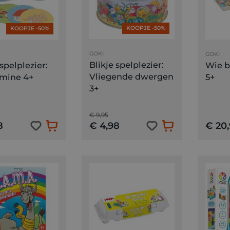
KOOPJE -50%
KOOPJE -50%
GOKI
GOKI
Blikje spelplezier:
 spelplezier:
Wie b
Vliegende dwergen
mine 4+
5+
3+
€ 9,95
8
€ 4,98
€ 20