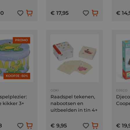
50
€ 17,95
€ 14,
PROMO
KOOPJE -50%
GOKI
DJECO
 spelplezier:
Raadspel tekenen,
Djeco 
 kikker 3+
nabootsen en
Coope
uitbeelden in tin 4+
8
€ 9,95
€ 19,