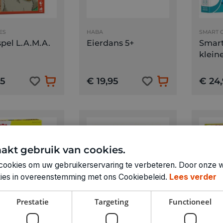
ES
HABA
SMART 
pel L.A.M.A.
Eierdans 5+
Smart
klein
95
€ 19,95
€ 24
akt gebruik van cookies.
cookies om uw gebruikerservaring te verbeteren. Door onze w
okies in overeenstemming met ons Cookiebeleid.
Lees verder
Prestatie
Targeting
Functioneel
HABA
HABA