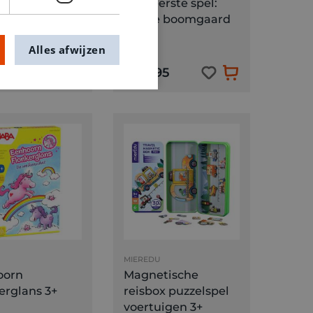
mini
Mijn eerste spel:
lendino 3+
eerste boomgaard
2+
Alles afwijzen
5
€ 27,95
MIEREDU
oorn
Magnetische
erglans 3+
reisbox puzzelspel
voertuigen 3+