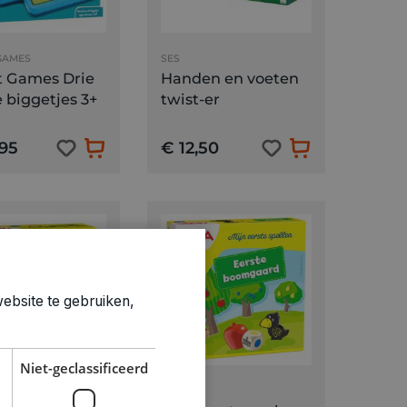
GAMES
SES
 Games Drie
Handen en voeten
e biggetjes 3+
twist-er
,95
€ 12,50
ebsite te gebruiken,
Niet-geclassificeerd
HABA