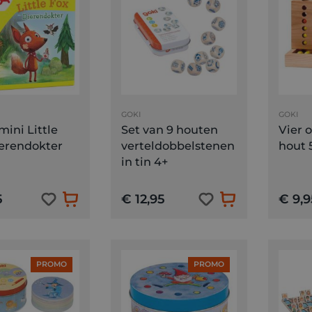
GOKI
GOKI
Vier o
ini Little
Set van 9 houten
hout 
ierendokter
verteldobbelstenen
in tin 4+
5
€ 12,95
€ 9,9
PROMO
PROMO