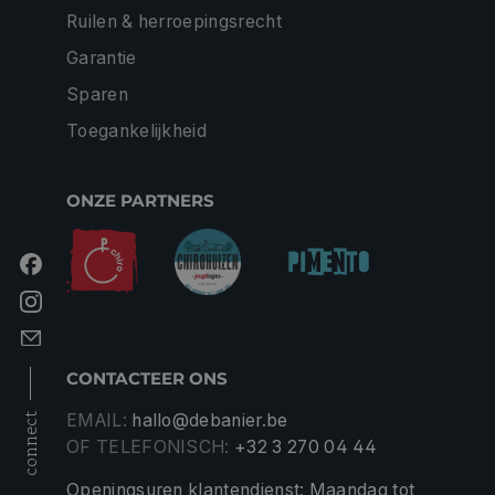
Ruilen & herroepingsrecht
Garantie
Sparen
Toegankelijkheid
ONZE PARTNERS
CONTACTEER ONS
EMAIL:
hallo@debanier.be
connect
OF TELEFONISCH:
+32 3 270 04 44
Openingsuren klantendienst: Maandag tot