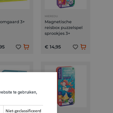
MIEREDU
oomgaard 3+
Magnetische
reisbox puzzelspel
sprookjes 3+
95
€ 14,95
ebsite te gebruiken,
Niet-geclassificeerd