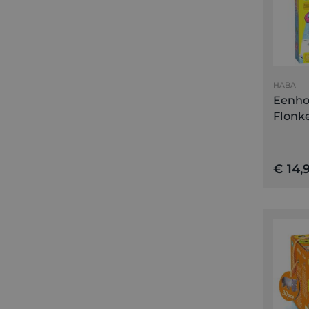
HABA
Eenho
Flonke
€ 14,