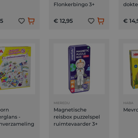
Flonkerbingo 3+
dokte
95
€ 12,95
€ 14,
MIEREDU
HABA
orn
Magnetische
Mevro
rglans -
reisbox puzzelspel
enverzameling
ruimtevaarder 3+