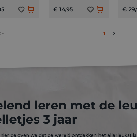
95
€ 14,95
€ 29,
GE
1
2
lend leren met de le
lletjes 3 jaar
anier geloven we dat de wereld ontdekken het allerleukst i