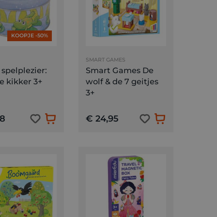
KOOPJE -50%
SMART GAMES
 spelplezier:
Smart Games De
e kikker 3+
wolf & de 7 geitjes
3+
98
€ 24,95