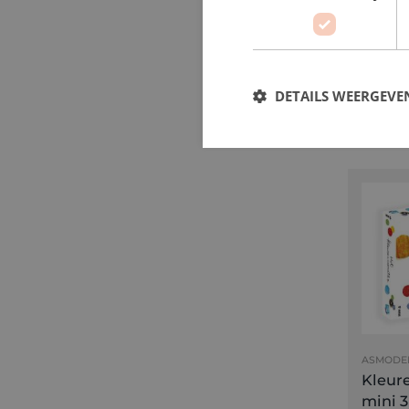
MIERED
Magne
reisbo
vliegt
DETAILS WEERGEVE
€ 14,
ASMODE
Kleur
mini 3