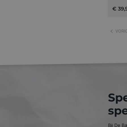
€ 39,
VORI
Spe
spe
Bij De B