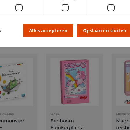
U
MIEREDU
SMART 
tische
Magnetische
Smart
x puzzelspel
reisbox puzzelspel
Park J
uigen 3+
vrachtwagens 3+
N
Alles accepteren
Opslaan en sluiten
95
€ 14,95
€ 24
E GAMES
HABA
MIERED
enmonster
Eenhoorn
Magn
+
Flonkerglans -
reisb