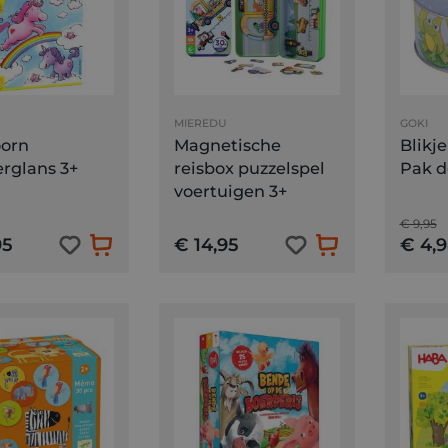
GOKI
MIEREDU
Blikje
orn
Magnetische
Pak d
rglans 3+
reisbox puzzelspel
voertuigen 3+
€ 9,95
95
€ 14,95
€ 4,