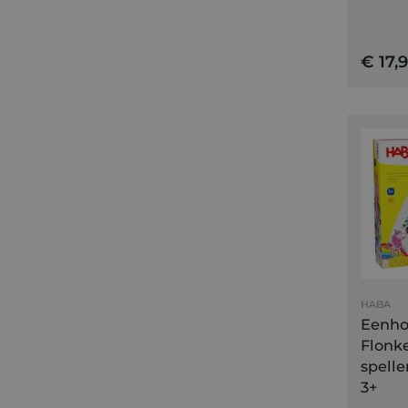
€ 17,
HABA
Eenho
Flonke
spell
3+