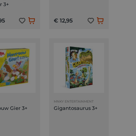
r 3+
95
€ 12,95
MNKY ENTERTAINMENT
uw Gier 3+
Gigantosaurus 3+