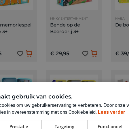
MNKY ENTERTAINMENT
HABA
 memoriespel
Bende op de
De b
 3+
Boerderij 3+
5
€ 29,95
€ 39,
akt gebruik van cookies.
cookies om uw gebruikerservaring te verbeteren. Door onze w
okies in overeenstemming met ons Cookiebeleid.
Lees verder
Prestatie
Targeting
Functioneel