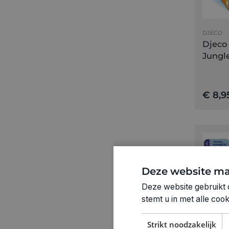
DJECO
Djeco
Jungle
€ 8,9
Deze website ma
Deze website gebruikt 
stemt u in met alle co
Strikt noodzakelijk