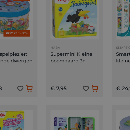
KOOPJE -50%
HABA
SMART 
 spelplezier:
Supermini Kleine
Smart
ende dwergen
boomgaard 3+
klein
8
€ 7,95
€ 24