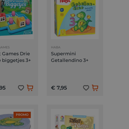
GAMES
HABA
 Games Drie
Supermini
e biggetjes 3+
Getallendino 3+
,95
€ 7,95
PROMO