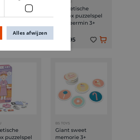
GAMES
MIEREDU
 Games Safari
Magnetische
r 3+
reisbox puzzelspel
zeemeermin 3+
Alles afwijzen
,95
€ 14,95
U
BS TOYS
etische
Giant sweet
ox puzzelspel
memorie 3+