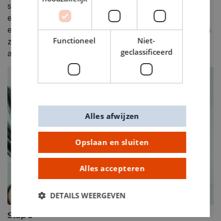
schetsen of overtrekken. Neem hiervoor een voorbeeld
en knip deze grof uit. Daar waar op de voorkant
elementen staan, arceer je de achterkant royaal met een
Functioneel
Niet-
zacht Lumograph potlood, waarbij je veel grafiet
geclassificeerd
aanbrengt.
Alles afwijzen
Opslaan en sluiten
Alles accepteren
DETAILS WEERGEVEN
Stap 5