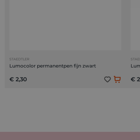
STAEDTLER
STAE
Lumocolor permanentpen fijn zwart
Lum
€ 2,30
€ 2