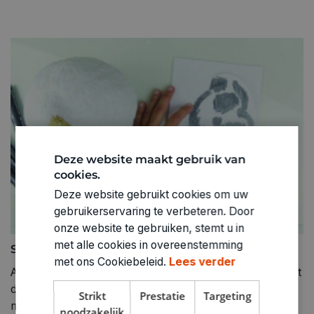
Deze website maakt gebruik van
cookies.
Deze website gebruikt cookies om uw
gebruikerservaring te verbeteren. Door
onze website te gebruiken, stemt u in
met alle cookies in overeenstemming
Stap 4
met ons Cookiebeleid.
Lees verder
Alle andere afbeeldingen of teksten die niet direct vrij met
de hand getekend kunnen worden, kun je van tevoren
Strikt
Prestatie
Targeting
met een zacht Lumograph potlood 4B op de pompoen
noodzakelijk