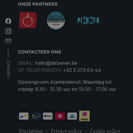
ONZE PARTNERS
CONTACTEER ONS
EMAIL:
hallo@debanier.be
connect
OF TELEFONISCH:
+32 3 270 04 44
Openingsuren klantendienst: Maandag tot
vrijdag: 8.30 - 12.30 uur en 13.00 - 17.00 uur
Disclaimer
Privacy policy
Cookie policy