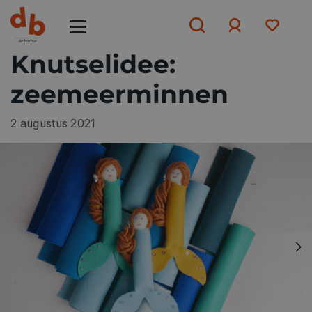
Knutselidee:
zeemeerminnen
Aanmelden
of
aanmelden
2 augustus 2021