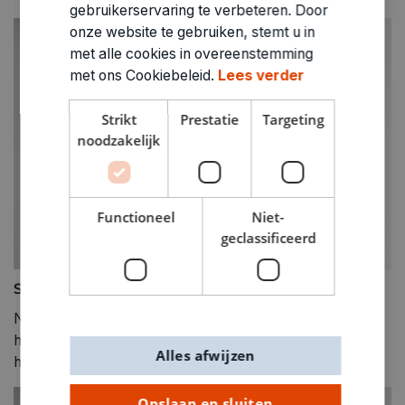
gebruikerservaring te verbeteren. Door
onze website te gebruiken, stemt u in
met alle cookies in overeenstemming
met ons Cookiebeleid.
Lees verder
Strikt
Prestatie
Targeting
noodzakelijk
Functioneel
Niet-
geclassificeerd
Stap 10
Naai aan de zijkant de korte kant van het haar vast aan
het hoofd. Vervolgens naai je ook de lange kant van de
Alles afwijzen
haren vast.
Opslaan en sluiten