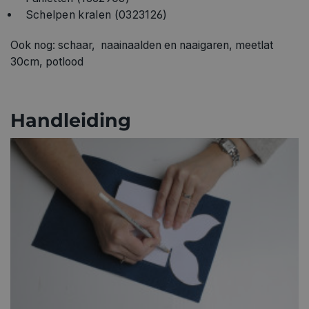
Schelpen kralen (0323126)
Ook nog: schaar, n
aainaalden en naaigaren, m
eetlat
30cm, p
otlood
Handleiding