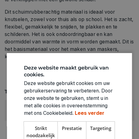
Dit schuimrubberachtig materiaal is ideaal voor
knutselen, zowel voor thuis als op school. Het is zacht,
flexibel, gemakkelijk te snijden, te plakken en te
schilderen. Het is ook ondoordringbaar en kan
doormiddel van warmte in vorm worden gemaakt. Dit is
het basismateriaal voor het maken van maskers,
kronen, kostuums en alle soorten knutselprojecten.
Deze website maakt gebruik van
cookies.
Deze website gebruikt cookies om uw
gebruikerservaring te verbeteren. Door
Technische specificaties
onze website te gebruiken, stemt u in
met alle cookies in overeenstemming
KLEUR:
met ons Cookiebeleid.
Lees verder
Beige
LEVERANCIERSKLEUR:
Strikt
Prestatie
Targeting
beige
noodzakelijk