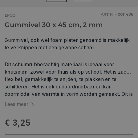
ART N° - 0011406
EFCO
Gummivel 30 x 45 cm, 2 mm
Gummivel, ook wel foam platen genoemd is makkelijk
te verknippen met een gewone schaar.
Dit schuimrubberachtig materiaal is ideaal voor
knutselen, zowel voor thuis als op school. Het is zacht,
flexibel, gemakkelijk te snijden, te plakken en te
schilderen. Het is ook ondoordringbaar en kan
doormiddel van warmte in vorm worden gemaakt. Dit is
het basismateriaal voor het maken van maskers,
Lees meer
kronen, kostuums en alle soorten knutselprojecten.
€ 3,25