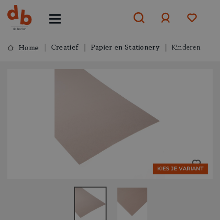
Creatief
Papier en Stationery
Kinderen
Home
Aanmelden
of
aanmelden
KIES JE VARIANT