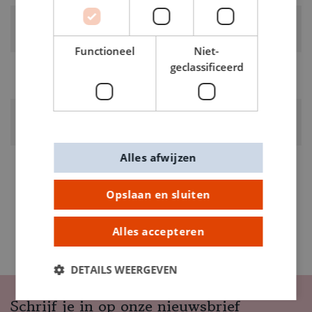
RUBRIEK:
Rubber
Functioneel
Niet-
geclassificeerd
GEWICHT
0.028kg
ARTIKELNUMMER
0011406
Alles afwijzen
Opslaan en sluiten
Alles accepteren
DETAILS WEERGEVEN
Schrijf je in op onze nieuwsbrief