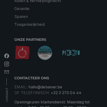
Ruilen & herroepingsrecht
Garantie
Sparen
Toegankelijkheid
ONZE PARTNERS
CONTACTEER ONS
EMAIL:
hallo@debanier.be
connect
OF TELEFONISCH:
+32 3 270 04 44
Openingsuren klantendienst: Maandag tot