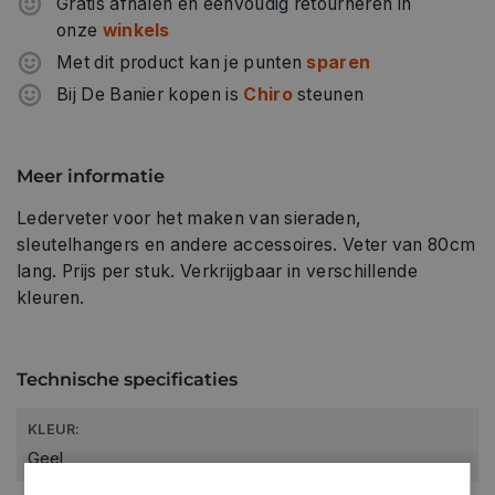
Gratis afhalen en eenvoudig retourneren in
onze
winkels
Met dit product kan je punten
sparen
Bij De Banier kopen is
Chiro
steunen
Meer informatie
Lederveter voor het maken van sieraden,
sleutelhangers en andere accessoires. Veter van 80cm
lang. Prijs per stuk. Verkrijgbaar in verschillende
kleuren.
Technische specificaties
KLEUR:
Geel