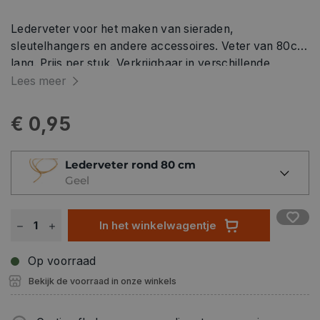
Lederveter voor het maken van sieraden,
sleutelhangers en andere accessoires. Veter van 80cm
lang. Prijs per stuk. Verkrijgbaar in verschillende
kleuren.
Lees meer
€ 0,95
Lederveter rond 80 cm
Geel
In het winkelwagentje
Op voorraad
Bekijk de voorraad in onze winkels