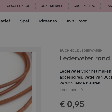
GESCHENKBON
ONZE MERKEN
GROEP CHIRO
ZAK
atief
Spel
Pimento
In 't Groot
BUCHHOLZ LEDERWAREN
Lederveter rond
Lederveter voor het maken 
accessoires. Veter van 80cm lang. Prijs per stuk. V
verschillende kleuren.
Lees meer
€ 0,95