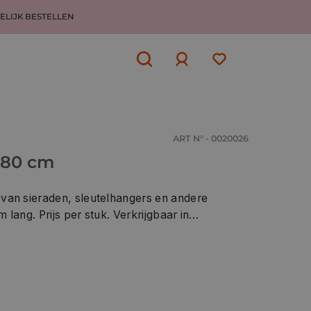
ELIJK BESTELLEN
Aanmelden
of
aanmelden
ART N° - 0020026
 80 cm
van sieraden, sleutelhangers en andere
erkrijgbaar in