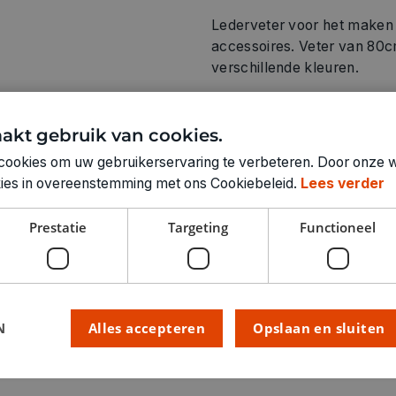
Lederveter voor het maken 
accessoires. Veter van 80cm 
verschillende kleuren.
akt gebruik van cookies.
cookies om uw gebruikerservaring te verbeteren. Door onze w
Technische specifica
okies in overeenstemming met ons Cookiebeleid.
Lees verder
KLEUR:
Prestatie
Targeting
Functioneel
LEVERANCIERSKLEUR:
RUBRIEK:
GEWICHT
ARTIKELNUMMER
N
Alles accepteren
Opslaan en sluiten