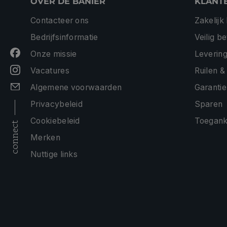
OVER DE BANIER
KLANT
Contacteer ons
Zakelijk
Bedrijfsinformatie
Veilig b
Onze missie
Levering
Vacatures
Ruilen &
Algemene voorwaarden
Garantie
Privacybeleid
Sparen
Cookiebeleid
Toeganke
connect
Merken
Nuttige links