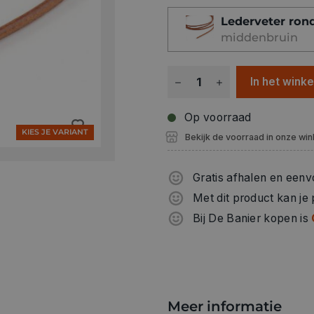
Lederveter ron
middenbruin
In het wink
Op voorraad
KIES JE VARIANT
Bekijk de voorraad in onze win
Gratis afhalen en eenv
Met dit product kan je
Bij De Banier kopen is
Meer informatie