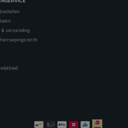
ENSERVICE
 bestellen
etalen
 & verzending
 herroepingsrecht
lijkheid