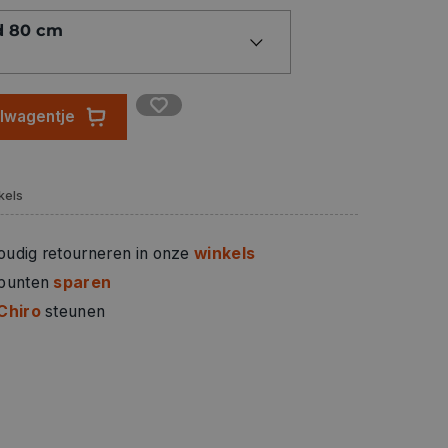
d 80 cm
elwagentje
kels
oudig retourneren in onze
winkels
 punten
sparen
Chiro
steunen