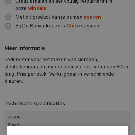
Gratis afhalen en eenvoudig retourneren in
onze
winkels
Met dit product kan je punten
sparen
Bij De Banier kopen is
Chiro
steunen
Meer informatie
Lederveter voor het maken van sieraden,
sleutelhangers en andere accessoires. Veter van 80cm
lang. Prijs per stuk. Verkrijgbaar in verschillende
kleuren.
Technische specificaties
KLEUR:
Zwart