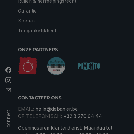
Ruilen & herroepingsrecht
Garantie
Sparen
Toegankelijkheid
ONZE PARTNERS
CONTACTEER ONS
EMAIL:
hallo@debanier.be
connect
OF TELEFONISCH:
+32 3 270 04 44
Openingsuren klantendienst: Maandag tot