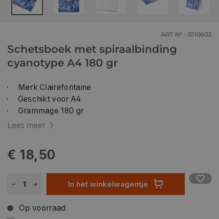
ART N° - 0110603
Schetsboek met spiraalbinding
cyanotype A4 180 gr
Merk Clairefontaine
Geschikt voor A4
Grammage 180 gr
Productafmetingen (Lxlxh) 297 x 210 x 6 mm
Lees meer
€ 18,50
In het winkelwagentje
Op voorraad