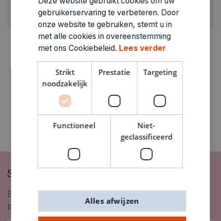
Deze website gebruikt cookies om uw
GEWICHT
gebruikerservaring te verbeteren. Door
0.025kg
onze website te gebruiken, stemt u in
met alle cookies in overeenstemming
ARTIKELNUMMER
met ons Cookiebeleid.
Lees verder
0111070
Strikt
Prestatie
Targeting
noodzakelijk
Functioneel
Niet-
geclassificeerd
Schrijf je in op onze nieuwsbrief
Blijf op de hoogte van nieuwigheden, inspiratie,
Alles afwijzen
promoties en meer!