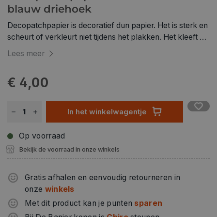
blauw driehoek
Decopatchpapier is decoratief dun papier. Het is sterk en
scheurt of verkleurt niet tijdens het plakken. Het kleeft op
effen en oneffen ondergrond en is aan te brengen met de
Lees meer
onder andere Paperpatch lijmvernis en een
(schuim)penseel.
€ 4,00
In het winkelwagentje
Op voorraad
Bekijk de voorraad in onze winkels
Gratis afhalen en eenvoudig retourneren in
onze
winkels
Met dit product kan je punten
sparen