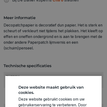
Bij De Banier kopen is
Chiro
steunen
Meer informatie
Decopatchpapier is decoratief dun papier. Het is sterk en
scheurt of verkleurt niet tijdens het plakken. Het kleeft op
effen en oneffen ondergrond en is aan te brengen met de
onder andere Paperpatch lijmvernis en een
(schuim)penseel.
Technische specificaties
RUBRIEK:
Decoupage papier
Deze website maakt gebruik van
cookies.
GEWICHT
0.019kg
Deze website gebruikt cookies om uw
gebruikerservaring te verbeteren. Door