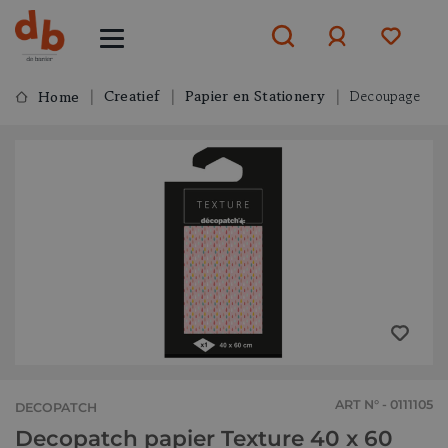
Creatief
Papier en Stationery
Decoupage
Home
Aanmelden
of
aanmelden
ART N° - 0111105
DECOPATCH
Decopatch papier Texture 40 x 60