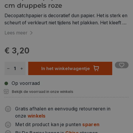
cm druppels roze
Decopatchpapier is decoratief dun papier. Het is sterk en
scheurt of verkleurt niet tijdens het plakken. Het kleeft op
effen en oneffen ondergrond en is aan te brengen met de
Lees meer
onder andere Paperpatch lijmvernis en een
(schuim)penseel.
€ 3,20
In het winkelwagentje
Op voorraad
Bekijk de voorraad in onze winkels
Gratis afhalen en eenvoudig retourneren in
onze
winkels
Met dit product kan je punten
sparen