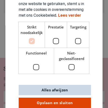
ARTIKELNUMMER
onze website te gebruiken, stemt u in
0111105
met alle cookies in overeenstemming
met ons Cookiebeleid.
Lees verder
Strikt
Prestatie
Targeting
noodzakelijk
Functioneel
Niet-
geclassificeerd
Schrijf je in op onze nieuwsbrief
Blijf op de hoogte van nieuwigheden, inspiratie,
promoties en meer!
Alles afwijzen
Opslaan en sluiten