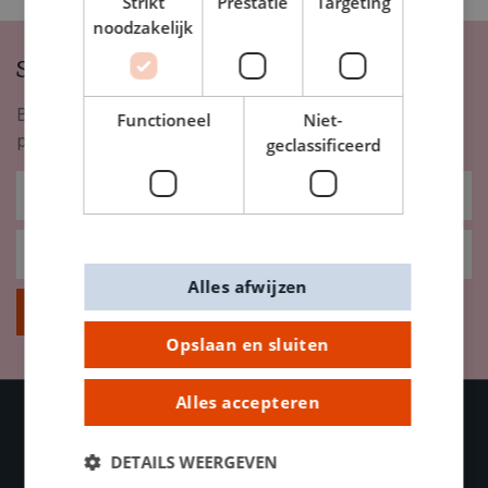
Strikt
Prestatie
Targeting
noodzakelijk
Schrijf je in op onze nieuwsbrief
Blijf op de hoogte van nieuwigheden, inspiratie,
Functioneel
Niet-
promoties en meer!
geclassificeerd
Alles afwijzen
Inschrijven
Opslaan en sluiten
Alles accepteren
DETAILS WEERGEVEN
OVER DE BANIER