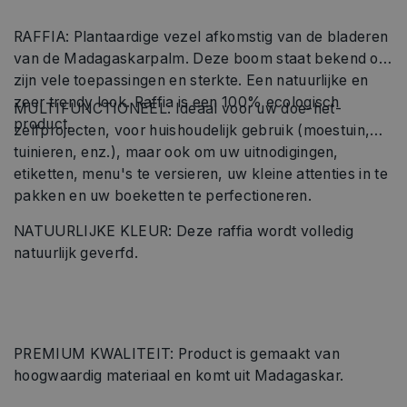
RAFFIA: Plantaardige vezel afkomstig van de bladeren
van de Madagaskarpalm. Deze boom staat bekend om
zijn vele toepassingen en sterkte. Een natuurlijke en
zeer trendy look. Raffia is een 100% ecologisch
MULTIFUNCTIONEEL: Ideaal voor uw doe-het-
product.
zelfprojecten, voor huishoudelijk gebruik (moestuin,
tuinieren, enz.), maar ook om uw uitnodigingen,
etiketten, menu's te versieren, uw kleine attenties in te
pakken en uw boeketten te perfectioneren.
NATUURLIJKE KLEUR: Deze raffia wordt volledig
natuurlijk geverfd.
PREMIUM KWALITEIT: Product is gemaakt van
hoogwaardig materiaal en komt uit Madagaskar.