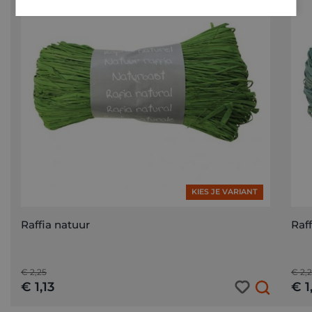
KIES JE VARIANT
Raffia natuur
Raf
€ 2,25
€ 2,
€ 1,13
€ 1