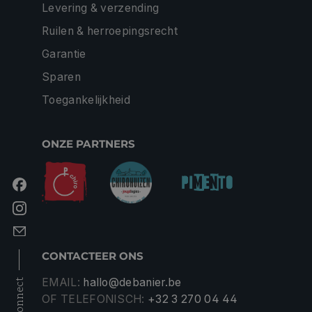
Levering & verzending
Ruilen & herroepingsrecht
Garantie
Sparen
Toegankelijkheid
ONZE PARTNERS
CONTACTEER ONS
EMAIL:
hallo@debanier.be
connect
OF TELEFONISCH:
+32 3 270 04 44