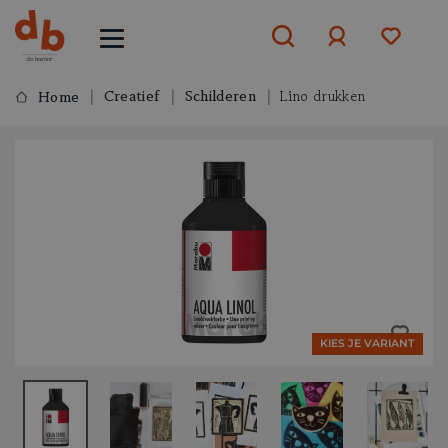
Creatief
Schilderen
Lino drukken
Home
Aanmelden
of
aanmelden
KIES JE VARIANT