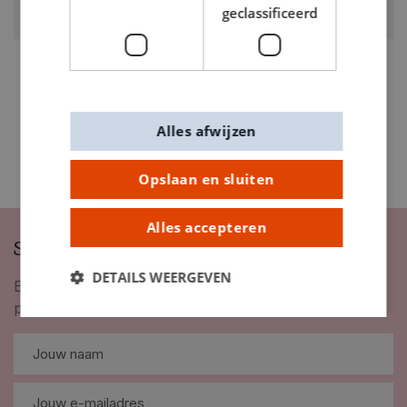
geclassificeerd
0150029
Alles afwijzen
Opslaan en sluiten
Alles accepteren
Schrijf je in op onze nieuwsbrief
DETAILS WEERGEVEN
Blijf op de hoogte van nieuwigheden, inspiratie,
promoties en meer!