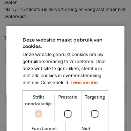
water.
Na +/- 15 minuten is de verf droog en veegvast maar niet
watervast.
Technische specificaties
Deze website maakt gebruik van
cookies.
KLEUR:
Deze website gebruikt cookies om uw
Zwart
gebruikerservaring te verbeteren. Door
onze website te gebruiken, stemt u in
LEVERANCIERSKLEUR:
met alle cookies in overeenstemming
zwart
met ons Cookiebeleid.
Lees verder
RUBRIEK:
Strikt
Prestatie
Targeting
Drukinkt op waterbasis
noodzakelijk
GEWICHT
0.416kg
Functioneel
Niet-
ARTIKELNUMMER