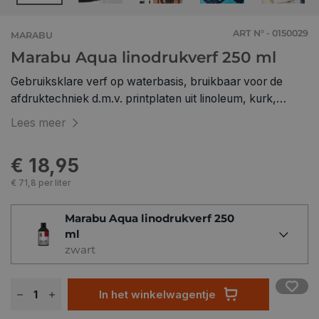
ART N° - 0150029
MARABU
Marabu Aqua linodrukverf 250 ml
Gebruiksklare verf op waterbasis, bruikbaar voor de
afdruktechniek d.m.v. printplaten uit linoleum, kurk,
polystyreen, hout, vilt, rubber of natuurlijke materialen.
Lees meer
Een afdruk met een scherpe omlijning en egaal
oppervlak is verzekerd op papier, karton, stof en vilt.
€ 18,95
Ideaal voor school- en hobbygebruik. De kleuren zijn
onderling mengbaar en kunnen verdund worden met
€ 71,8 per liter
water.
Na +/- 15 minuten is de verf droog en veegvast maar niet
Marabu Aqua linodrukverf 250
ml
watervast.
zwart
In het winkelwagentje