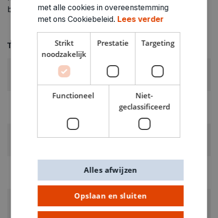
met alle cookies in overeenstemming
binnenstebuiten of strijk van voren door een doek.
met ons Cookiebeleid.
Lees verder
Strikt
Prestatie
Targeting
Technische specificaties
noodzakelijk
KLEUR:
Rood
Functioneel
Niet-
LEVERANCIERSKLEUR:
geclassificeerd
rood
RUBRIEK:
Textielverven
GEWICHT
Alles afwijzen
0.123kg
Opslaan en sluiten
ARTIKELNUMMER
0150912