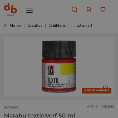
Creatief
Schilderen
Textielverf
Home
Aanmelden
of
aanmelden
KIES JE VARIANT
ART N° - 0150912
MARABU
Marabu textielverf 50 ml