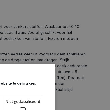
rf voor donkere stoffen. Wasbaar tot 40 °C.
elt zacht aan. Vooral geschikt voor het
het bedrukken van stoffen. Fixeren met een
ffen eerste keer uit voordat u gaat schilderen.
p de droge stof en laat drogen. Strijk
el (50 x 50 cm) door een dunne doek gedurende
ng vanaf de voorkant (Fixatie in de oven: 8
synthetische en gemengde stoffen). Daarna is
ebsite te gebruiken,
 tot 40°C. Reinig borstels en ander
k met water. Was en strijk textiel altijd
an voren door een doek.
Niet-geclassificeerd