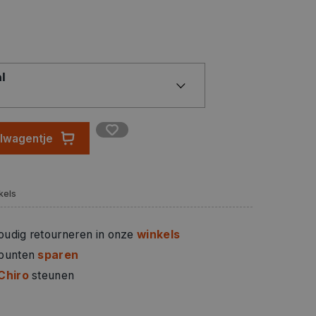
synthetische en gemengde stoffen). Daarna is
 tot 40°C. Reinig borstels en ander
k met water. Was en strijk textiel altijd
binnenstebuiten of strijk van voren door een doek.
l
elwagentje
kels
oudig retourneren in onze
winkels
 punten
sparen
Chiro
steunen