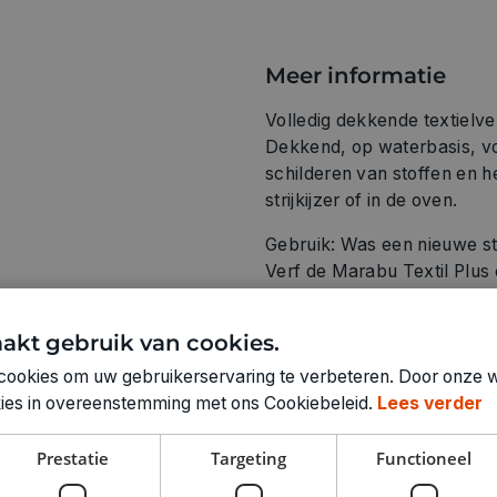
Meer informatie
Volledig dekkende textielve
Dekkend, op waterbasis, vo
schilderen van stoffen en 
strijkijzer of in de oven.
Gebruik: Was een nieuwe sto
Verf de Marabu Textil Plus o
vervolgens elk geverfd de
3 minuten op katoeninstelli
akt gebruik van cookies.
minuten op 150°C, behalve 
cookies om uw gebruikerservaring te verbeteren. Door onze w
Marabu Textil Plus wasbaar
okies in overeenstemming met ons Cookiebeleid.
Lees verder
gereedschap direct na gebrui
binnenstebuiten of strijk v
Prestatie
Targeting
Functioneel