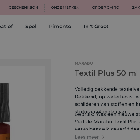
GESCHENKBON
ONZE MERKEN
GROEP CHIRO
ZAK
atief
Spel
Pimento
In 't Groot
MARABU
Textil Plus 50 ml
Volledig dekkende textielve
Dekkend, op waterbasis, vo
schilderen van stoffen en 
strijkijzer of in de oven.
Gebruik: Was een nieuwe sto
Verf de Marabu Textil Plus op 
vervolgens elk geverfd deel (5
3 minuten op katoeninstelling v
Lees meer