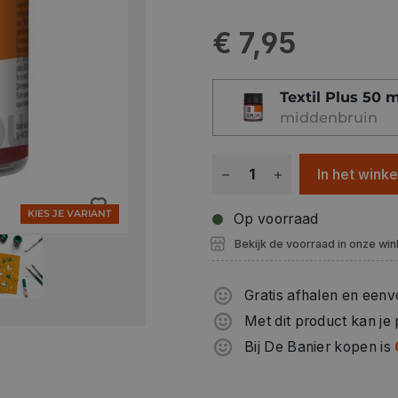
minuten op 150°C, behalve 
Marabu Textil Plus wasbaar
€ 7,95
gereedschap direct na gebrui
Textil Plus 50 m
middenbruin
In het wink
KIES JE VARIANT
Op voorraad
Bekijk de voorraad in onze win
Gratis afhalen en eenv
Met dit product kan je
Bij De Banier kopen is