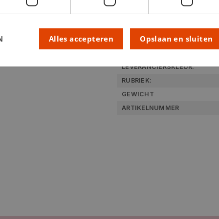
Technische specifica
N
Alles accepteren
Opslaan en sluiten
KLEUR:
LEVERANCIERSKLEUR:
RUBRIEK:
GEWICHT
ARTIKELNUMMER