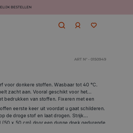
ELIJK BESTELLEN
Aanmelden
of
aanmelden
ART N° - 0150949
rf voor donkere stoffen. Wasbaar tot 40 °C.
elt zacht aan. Vooral geschikt voor het
het bedrukken van stoffen. Fixeren met een
ffen eerste keer uit voordat u gaat schilderen.
de droge stof en laat drogen. Strijk
0 x 50 cm) door een dunne doek gedurende
anaf de voorkant (Fixatie in de oven: 8