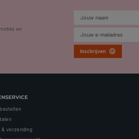
omoties en
Inschrijven
ENSERVICE
 bestellen
etalen
 & verzending