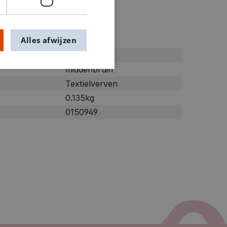
ties
Alles afwijzen
Bruin
middenbruin
Textielverven
0.135kg
0150949