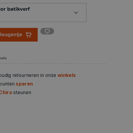
chine te verven. Wasbaar tot 95°C. Voor
or batikverf
gemengde textiel (tot 20% synthetische
 gebruikt worden om met de hand te verven,
tvastheid.
elwagentje
kels
oudig retourneren in onze
winkels
 punten
sparen
Chiro
steunen