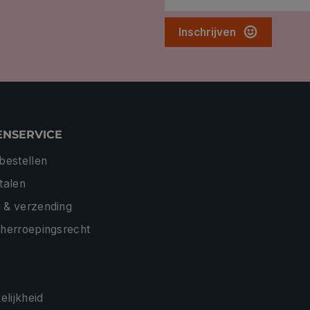
Inschrijven
ENSERVICE
 bestellen
etalen
 & verzending
 herroepingsrecht
lijkheid