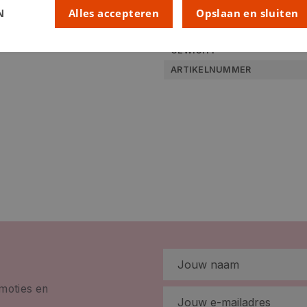
N
Alles accepteren
Opslaan en sluiten
LEVERANCIERSKLEUR:
RUBRIEK:
GEWICHT
ARTIKELNUMMER
omoties en