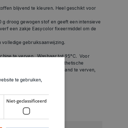
toffen blijvend te kleuren. Heel geschikt voor
50 g droog gewogen stof en geeft een intensieve
 verf een zakje Easycolor fixeermiddel om de
n volledige gebruiksaanwijzing.
chine te verven. Wasbaar tot 95°C. Voor
gemengde textiel (tot 20% synthetische
 gebruikt worden om met de hand te verven,
tvastheid.
ebsite te gebruiken,
Niet-geclassificeerd
ties
Rood