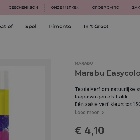
GESCHENKBON
ONZE MERKEN
GROEP CHIRO
ZAK
atief
Spel
Pimento
In 't Groot
MARABU
Marabu Easycolo
Textielverf om natuurlijke s
toepassingen als batik.
Eén zakje verf kleurt tot 150 g droog gewogen stof en geeft een intensieve
kleuring. Gebruik per zakje
Lees meer
kleuren te fixeren.
In de verpakking vind je ee
€ 4,10