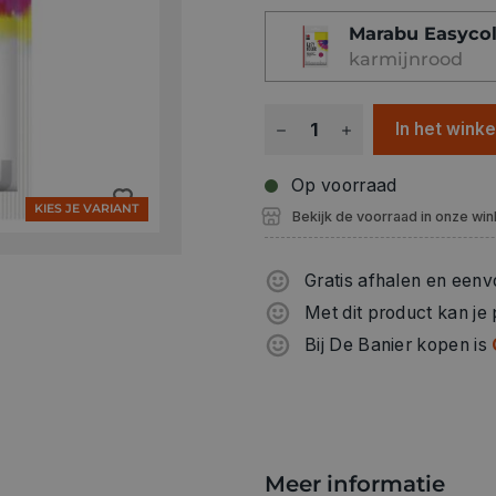
Textielverf om in de wasma
Marabu Easycol
katoen, linnen, viscose en 
karmijnrood
vezels). Deze verf kan ook
alsook voor zijde. Goed lich
In het wink
Op voorraad
KIES JE VARIANT
Bekijk de voorraad in onze win
Gratis afhalen en eenv
Met dit product kan je
Bij De Banier kopen is
Meer informatie