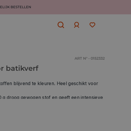
ELIJK BESTELLEN
Aanmelden
of
aanmelden
ART N° - 0152332
r batikverf
toffen blijvend te kleuren. Heel geschikt voor
 verf een zakje Easycolor fixeermiddel om de
n volledige gebruiksaanwijzing.