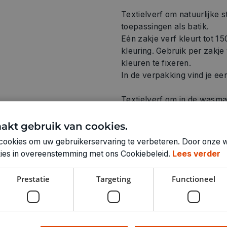
Textielverf om natuurlijke s
toepassingen als batik.
Eén zakje verf kleurt tot 1
kleuring. Gebruik per zakje
kleuren te fixeren.
In de verpakking vind je ee
Textielverf om in de wasma
katoen, linnen, viscose en 
vezels). Deze verf kan ook
akt gebruik van cookies.
alsook voor zijde. Goed lich
cookies om uw gebruikerservaring te verbeteren. Door onze w
okies in overeenstemming met ons Cookiebeleid.
Lees verder
Prestatie
Targeting
Functioneel
Technische specifica
KLEUR: