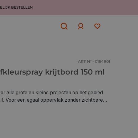
ELIJK BESTELLEN
Aanmelden
of
aanmelden
ART N° - 0154801
fkleurspray krijtbord 150 ml
 alle grote en kleine projecten op het gebied
lf. Voor een egaal oppervlak zonder zichtbare
e krijtbordspray. Eenmaal gedroogd, kan het met
 met water worden schoongemaakt. Zeer goede
d, lichtecht, weerbestendig. Nitro-gebaseerd.
.