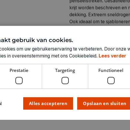
penseelstreken. Gesatineerd
krijt worden beschreven en
dekking. Extreem sneldrogen
Ook ideaal om te sjabloneren
akt gebruik van cookies.
cookies om uw gebruikerservaring te verbeteren. Door onze w
okies in overeenstemming met ons Cookiebeleid.
Lees verder
Technische specifica
Prestatie
Targeting
Functioneel
KLEUR:
RUBRIEK:
GEWICHT
ARTIKELNUMMER
N
Alles accepteren
Opslaan en sluiten