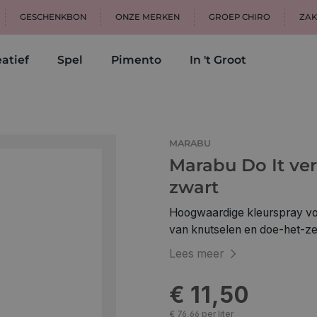
GESCHENKBON
ONZE MERKEN
GROEP CHIRO
ZAK
atief
Spel
Pimento
In 't Groot
f
MARABU
Marabu Do It ver
zwart
Hoogwaardige kleurspray voor
van knutselen en doe-het-ze
penseelstreken. Gesatineerd
Lees meer
krijt worden beschreven en
dekking. Extreem sneldrogen
€ 11,50
Ook ideaal om te sjabloneren
€ 76,66 per liter