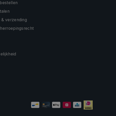
 bestellen
etalen
 & verzending
 herroepingsrecht
lijkheid