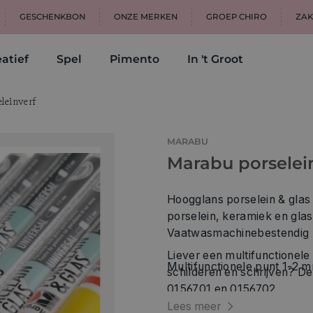
GESCHENKBON
ONZE MERKEN
GROEP CHIRO
ZAK
atief
Spel
Pimento
In 't Groot
leinverf
MARABU
Marabu porselein
Hoogglans porselein & glas 
porselein, keramiek en gl
Vaatwasmachinebestendig 
Liever een multifunctionel
Multifunctionele punt 1-2 m
schilderen en schrijven? De
0156701 en 0156702
Lees meer