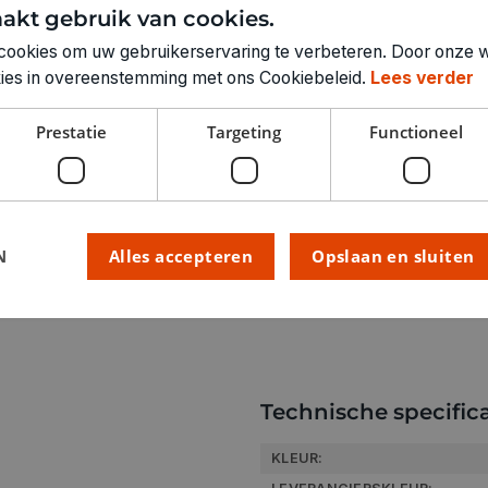
Instructies:
akt gebruik van cookies.
Het assortiment Porcelain &
cookies om uw gebruikerservaring te verbeteren. Door onze w
Basis- en trendkleuren zijn
okies in overeenstemming met ons Cookiebeleid.
Lees verder
metallic- en glitterkleuren
creaties of extravagante kl
Prestatie
Targeting
Functioneel
scala aan Marabu kleuren. 
schildertechnieken worden 
4 uur laten drogen, daarna 
voorverwarmen). Laat afkoe
N
Alles accepteren
Opslaan en sluiten
gewassen worden op max. 5
Technische specifica
KLEUR: