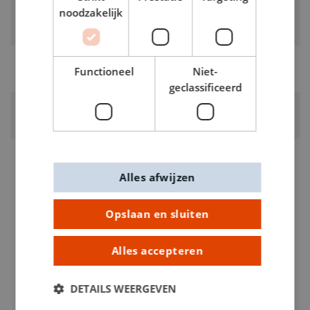
noodzakelijk
KLEUR:
Zilver
RUBRIEK:
Functioneel
Niet-
Stiften dekkend
geclassificeerd
GEWICHT
0.02kg
ARTIKELNUMMER
0156618
Alles afwijzen
Opslaan en sluiten
Alles accepteren
DETAILS WEERGEVEN