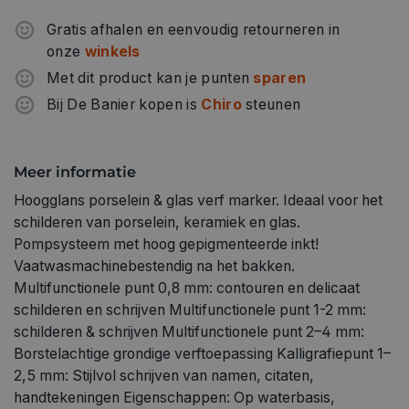
160°C/30min! Geschikt voor porselein, glas, metaal,
spiegels, keramiek, terracotta en steen Instructies: Het
Gratis afhalen en eenvoudig retourneren in
assortiment Porcelain & Glasstiften biedt kleuren met een
onze
winkels
systeem. Basis- en trendkleuren zijn altijd te combineren
Met dit product kan je punten
sparen
met de bijbehorende metallic- en glitterkleuren. Of het nu
Bij De Banier kopen is
Chiro
steunen
gaat om smaakvolle ton-sur-ton creaties of extravagante
kleurcombinaties – alles is mogelijk met het brede scala
aan Marabu kleuren. De Painters kunnen voor veel
Meer informatie
verschillende schildertechnieken worden gebruikt. 4 uur
Hoogglans porselein & glas verf marker. Ideaal voor het
laten drogen, daarna 30 minuten in de oven bakken op
schilderen van porselein, keramiek en glas.
160 °C (niet voorverwarmen). Laat afkoelen in de oven.
Pompsysteem met hoog gepigmenteerde inkt!
Beschilderd serviesgoed moet gewassen worden op
Vaatwasmachinebestendig na het bakken.
max. 50 °C op een glazen/kopjes-cyclus.
Multifunctionele punt 0,8 mm: contouren en delicaat
schilderen en schrijven Multifunctionele punt 1-2 mm:
schilderen & schrijven Multifunctionele punt 2–4 mm:
Borstelachtige grondige verftoepassing Kalligrafiepunt 1–
2,5 mm: Stijlvol schrijven van namen, citaten,
handtekeningen Eigenschappen: Op waterbasis,