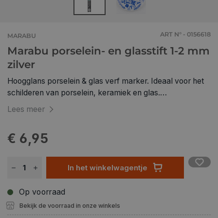
ART N° - 0156618
MARABU
Marabu porselein- en glasstift 1-2 mm
zilver
Hoogglans porselein & glas verf marker. Ideaal voor het
schilderen van porselein, keramiek en glas.
Pompsysteem met hoog gepigmenteerde inkt!
Lees meer
Vaatwasmachinebestendig na het bakken.
Multifunctionele punt 0,8 mm: contouren en delicaat
€ 6,95
schilderen en schrijven Multifunctionele punt 1-2 mm:
schilderen & schrijven Multifunctionele punt 2–4 mm:
Borstelachtige grondige verftoepassing Kalligrafiepunt 1–
In het winkelwagentje
2,5 mm: Stijlvol schrijven van namen, citaten,
handtekeningen Eigenschappen: Op waterbasis,
Op voorraad
geurloos, lichtecht Vaatwasmachinebestendig na
Bekijk de voorraad in onze winkels
uitharding (max. 50°C) 4 uur drogen, uitharden op