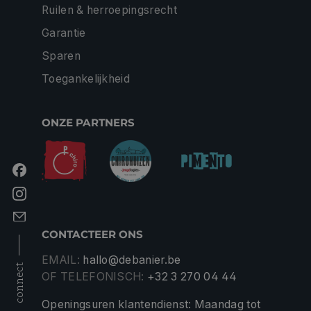
Ruilen & herroepingsrecht
Garantie
Sparen
Toegankelijkheid
ONZE PARTNERS
CONTACTEER ONS
EMAIL:
hallo@debanier.be
connect
OF TELEFONISCH:
+32 3 270 04 44
Openingsuren klantendienst: Maandag tot