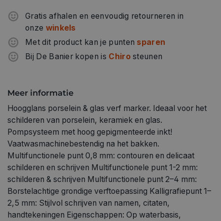
160°C/30min! Geschikt voor porselein, glas, metaal,
spiegels, keramiek, terracotta en steen Instructies: Het
Gratis afhalen en eenvoudig retourneren in
assortiment Porcelain & Glasstiften biedt kleuren met een
onze
winkels
systeem. Basis- en trendkleuren zijn altijd te combineren
Met dit product kan je punten
sparen
met de bijbehorende metallic- en glitterkleuren. Of het nu
Bij De Banier kopen is
Chiro
steunen
gaat om smaakvolle ton-sur-ton creaties of extravagante
kleurcombinaties – alles is mogelijk met het brede scala
aan Marabu kleuren. De Painters kunnen voor veel
Meer informatie
verschillende schildertechnieken worden gebruikt. 4 uur
Hoogglans porselein & glas verf marker. Ideaal voor het
laten drogen, daarna 30 minuten in de oven bakken op
schilderen van porselein, keramiek en glas.
160 °C (niet voorverwarmen). Laat afkoelen in de oven.
Pompsysteem met hoog gepigmenteerde inkt!
Beschilderd serviesgoed moet gewassen worden op
Vaatwasmachinebestendig na het bakken.
max. 50 °C op een glazen/kopjes-cyclus.
Multifunctionele punt 0,8 mm: contouren en delicaat
schilderen en schrijven Multifunctionele punt 1-2 mm:
schilderen & schrijven Multifunctionele punt 2–4 mm:
Borstelachtige grondige verftoepassing Kalligrafiepunt 1–
2,5 mm: Stijlvol schrijven van namen, citaten,
handtekeningen Eigenschappen: Op waterbasis,