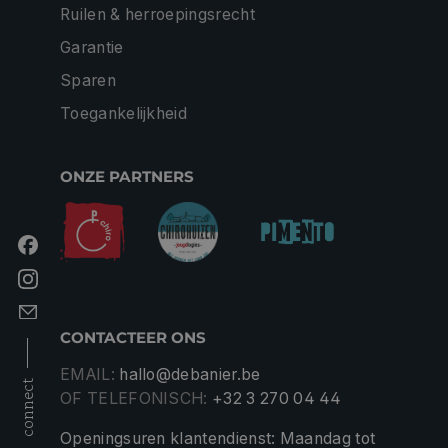
Ruilen & herroepingsrecht
Garantie
Sparen
Toegankelijkheid
ONZE PARTNERS
CONTACTEER ONS
EMAIL:
hallo@debanier.be
connect
OF TELEFONISCH:
+32 3 270 04 44
Openingsuren klantendienst: Maandag tot