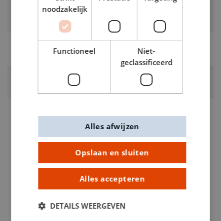
noodzakelijk
KLEUR:
Wit
RUBRIEK:
Functioneel
Niet-
Stiften dekkend
geclassificeerd
GEWICHT
0.018kg
ARTIKELNUMMER
0156701
Alles afwijzen
Opslaan en sluiten
Alles accepteren
DETAILS WEERGEVEN