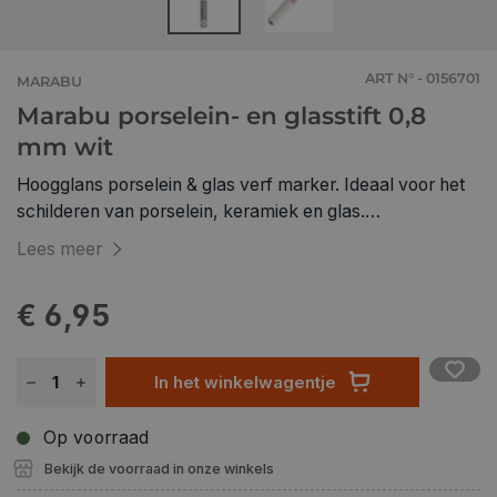
ART N° - 0156701
MARABU
Marabu porselein- en glasstift 0,8
mm wit
Hoogglans porselein & glas verf marker. Ideaal voor het
schilderen van porselein, keramiek en glas.
Pompsysteem met hoog gepigmenteerde inkt!
Lees meer
Vaatwasmachinebestendig na het bakken.
Multifunctionele punt 0,8 mm: contouren en delicaat
€ 6,95
schilderen en schrijven Multifunctionele punt 1-2 mm:
schilderen & schrijven Multifunctionele punt 2–4 mm:
Borstelachtige grondige verftoepassing Kalligrafiepunt 1–
In het winkelwagentje
2,5 mm: Stijlvol schrijven van namen, citaten,
handtekeningen Eigenschappen: Op waterbasis,
Op voorraad
geurloos, lichtecht Vaatwasmachinebestendig na
Bekijk de voorraad in onze winkels
uitharding (max. 50°C) 4 uur drogen, uitharden op