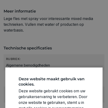
Meer informatie
Lege fles met spray voor interessante mixed media
technieken. Vullen met water of producten op
waterbasis.
Technische specificaties
RUBRIEK:
Algemene benodigdheden
GEWICHT
Deze website maakt gebruik van
0.03kg
cookies.
Deze website gebruikt cookies om uw
ARTIKELNUMMER
gebruikerservaring te verbeteren. Door
0157053
onze website te gebruiken, stemt u in