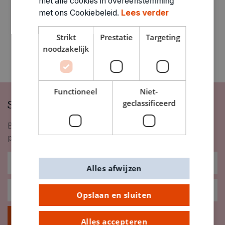
met alle cookies in overeenstemming
met ons Cookiebeleid.
Lees verder
Strikt
Prestatie
Targeting
noodzakelijk
Functioneel
Niet-
Schrijf je in op onze nieuwsbrief
geclassificeerd
Blijf op de hoogte van nieuwigheden, inspiratie,
promoties en meer!
Alles afwijzen
Opslaan en sluiten
Inschrijven
Alles accepteren