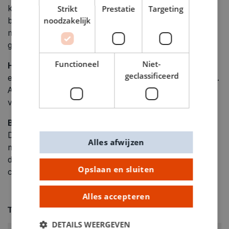
Strikt
Prestatie
Targeting
kleding. Trek wegwerphandschoenen aan. Zet een
noodzakelijk
beschermend masker op en open de ramen. Schud de
metallic en diamanten alcoholinkt totdat de pigmenten
gelijkmatig zijn verdeeld (er zit een mengbal in).
Functioneel
Niet-
Hoe de fles met alcoholinkt te openen
: trek de dop
geclassificeerd
eraf en steek een speld in de bovenkant van de flestip.
Als de fles al is geopend: plaats een gehandschoende
vinger over de geopende flestip en schud goed.
Basis
: Knijp druppels alcoholinkt op de achtergrond.
De druppels verspreiden zich. Als een tweede kleur
Alles afwijzen
naast of bovenop de vorige wordt toegevoegd, zal
deze de eerste vervangen. Alcohol Ink Extender
Opslaan en sluiten
creëert duidelijke cirkels.
Alles accepteren
Technische specificaties
DETAILS WEERGEVEN