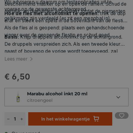
Wij adviseren u daarom om testapplicaties uit te
beschermend masker op en open de ramen. Schud de
voeren op de gewenste achtergrond.
metallic en diamanten alcoholinkt totdat de pigmenten
Hoe de fles met alcoholinkt te openen
: trek de dop
gelijkmatig zijn verdeeld (er zit een mengbal in).
eraf en steek een speld in de bovenkant van de flestip.
Als de fles al is geopend: plaats een gehandschoende
vinger over de geopende flestip en schud goed.
Basis
: Knijp druppels alcoholinkt op de achtergrond.
De druppels verspreiden zich. Als een tweede kleur
naast of bovenop de vorige wordt toegevoegd, zal
deze de eerste vervangen. Alcohol Ink Extender
Lees meer
creëert duidelijke cirkels.
€ 6,50
Marabu alcohol inkt 20 ml
citroengeel
In het winkelwagentje