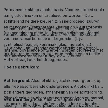
Permanente inkt op alcoholbasis. Voor een breed scala
aan giettechnieken en creatieve ontwerpen. De
schitterend heldere kleuren zijn sneldrogend, zuurvrij
en mengbaar. Transparante kleuren op kleurstofbasis
Diamond Alcohol Ink voegt een heel bijzondere,
(uitzonderingen: metallic kleuren en diamant). Ideaal
sprankelende glans toe aan alle Alcohol Ink-kleuren.
voor niet-absorberende ondergronden (bijv.
synthetisch papier, keramiek, glas, metaal enz.).
De Alcohol Ink Extender wordt gebruikt om Alcohol
Intense, opvallende ontwerpen worden gecreëerd met
Ink-kleuren te mengen, lichter te maken en op te tillen.
de fluorescerende neon-day-glow-kleuren.
Het vertraagt ​​ook het droogproces.
Hoe te gebruiken
:
Achtergrond
: Alcoholinkt is geschikt voor gebruik op
alle niet-absorberende ondergronden. Alcoholinkt kan
zich anders gedragen, afhankelijk van de achtergrond.
Bijvoorbeeld niet-absorberend speciaal papier, metaal,
Voorbereiding
: Bedek het werkoppervlak en uw
keramiek, glas, kunststof en vele andere materialen.
kleding. Trek wegwerphandschoenen aan. Zet een