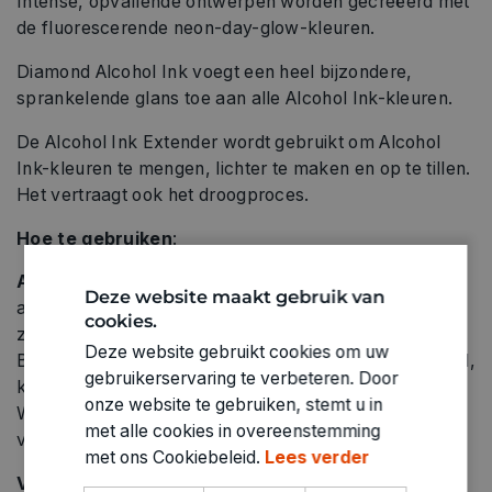
Intense, opvallende ontwerpen worden gecreëerd met
de fluorescerende neon-day-glow-kleuren.
Diamond Alcohol Ink voegt een heel bijzondere,
sprankelende glans toe aan alle Alcohol Ink-kleuren.
De Alcohol Ink Extender wordt gebruikt om Alcohol
Ink-kleuren te mengen, lichter te maken en op te tillen.
Het vertraagt ​​ook het droogproces.
Hoe te gebruiken
:
Achtergrond
: Alcoholinkt is geschikt voor gebruik op
Deze website maakt gebruik van
alle niet-absorberende ondergronden. Alcoholinkt kan
cookies.
zich anders gedragen, afhankelijk van de achtergrond.
Deze website gebruikt cookies om uw
Bijvoorbeeld niet-absorberend speciaal papier, metaal,
gebruikerservaring te verbeteren. Door
keramiek, glas, kunststof en vele andere materialen.
onze website te gebruiken, stemt u in
Wij adviseren u daarom om testapplicaties uit te
met alle cookies in overeenstemming
voeren op de gewenste achtergrond.
met ons Cookiebeleid.
Lees verder
Voorbereiding
: Bedek het werkoppervlak en uw