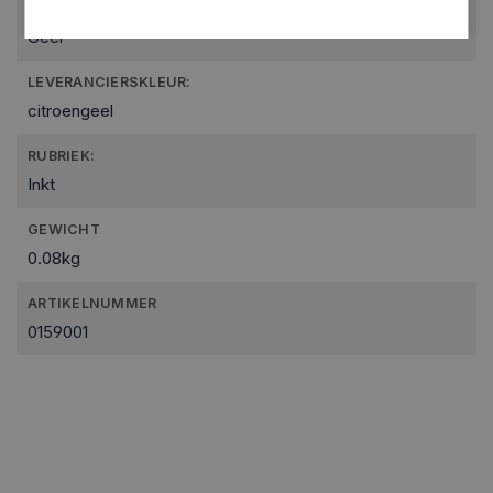
KLEUR:
Geel
LEVERANCIERSKLEUR:
citroengeel
RUBRIEK:
Inkt
GEWICHT
0.08kg
ARTIKELNUMMER
0159001