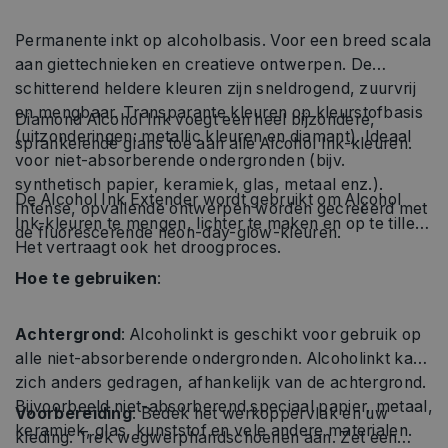
Permanente inkt op alcoholbasis. Voor een breed scala
aan giettechnieken en creatieve ontwerpen. De
schitterend heldere kleuren zijn sneldrogend, zuurvrij
en mengbaar. Transparante kleuren op kleurstofbasis
Diamond Alcohol Ink voegt een heel bijzondere,
(uitzonderingen: metallic kleuren en diamant). Ideaal
sprankelende glans toe aan alle Alcohol Ink-kleuren.
voor niet-absorberende ondergronden (bijv.
synthetisch papier, keramiek, glas, metaal enz.).
De Alcohol Ink Extender wordt gebruikt om Alcohol
Intense, opvallende ontwerpen worden gecreëerd met
Ink-kleuren te mengen, lichter te maken en op te tillen.
de fluorescerende neon-day-glow-kleuren.
Het vertraagt ​​ook het droogproces.
Hoe te gebruiken
:
Achtergrond
: Alcoholinkt is geschikt voor gebruik op
alle niet-absorberende ondergronden. Alcoholinkt kan
zich anders gedragen, afhankelijk van de achtergrond.
Bijvoorbeeld niet-absorberend speciaal papier, metaal,
Voorbereiding
: Bedek het werkoppervlak en uw
keramiek, glas, kunststof en vele andere materialen.
kleding. Trek wegwerphandschoenen aan. Zet een