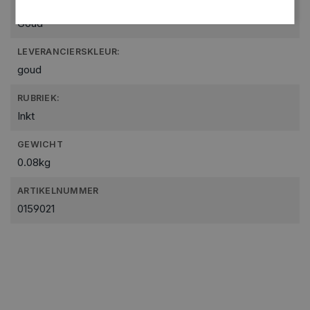
KLEUR:
Goud
LEVERANCIERSKLEUR:
goud
RUBRIEK:
Inkt
GEWICHT
0.08kg
ARTIKELNUMMER
0159021