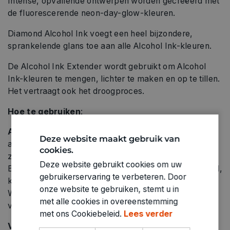
Intense, opvallende ontwerpen worden gecreëerd met
de fluorescerende neon-day-glow-kleuren.
Diamond Alcohol Ink voegt een heel bijzondere,
sprankelende glans toe aan alle Alcohol Ink-kleuren.
De Alcohol Ink Extender wordt gebruikt om Alcohol
Ink-kleuren te mengen, lichter te maken en op te tillen.
Het vertraagt ​​ook het droogproces.
Hoe te gebruiken
:
Achtergrond
: Alcoholinkt is geschikt voor gebruik op
Deze website maakt gebruik van
alle niet-absorberende ondergronden. Alcoholinkt kan
cookies.
zich anders gedragen, afhankelijk van de achtergrond.
Deze website gebruikt cookies om uw
Bijvoorbeeld niet-absorberend speciaal papier, metaal,
gebruikerservaring te verbeteren. Door
keramiek, glas, kunststof en vele andere materialen.
onze website te gebruiken, stemt u in
Wij adviseren u daarom om testapplicaties uit te
met alle cookies in overeenstemming
voeren op de gewenste achtergrond.
met ons Cookiebeleid.
Lees verder
Voorbereiding
: Bedek het werkoppervlak en uw