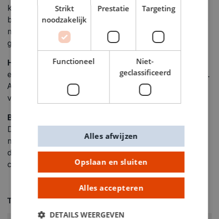
Strikt
Prestatie
Targeting
kleding. Trek wegwerphandschoenen aan. Zet een
noodzakelijk
beschermend masker op en open de ramen. Schud de
metallic en diamanten alcoholinkt totdat de pigmenten
gelijkmatig zijn verdeeld (er zit een mengbal in).
Functioneel
Niet-
Hoe de fles met alcoholinkt te openen
: trek de dop
geclassificeerd
eraf en steek een speld in de bovenkant van de flestip.
Als de fles al is geopend: plaats een gehandschoende
vinger over de geopende flestip en schud goed.
Basis
: Knijp druppels alcoholinkt op de achtergrond.
De druppels verspreiden zich. Als een tweede kleur
Alles afwijzen
naast of bovenop de vorige wordt toegevoegd, zal
deze de eerste vervangen. Alcohol Ink Extender
Opslaan en sluiten
creëert duidelijke cirkels.
Alles accepteren
Technische specificaties
DETAILS WEERGEVEN