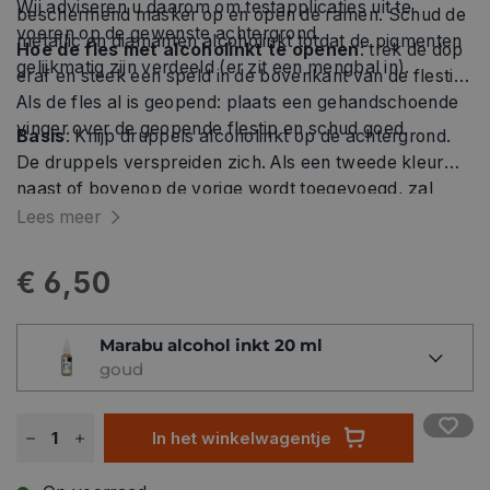
Wij adviseren u daarom om testapplicaties uit te
beschermend masker op en open de ramen. Schud de
voeren op de gewenste achtergrond.
metallic en diamanten alcoholinkt totdat de pigmenten
Hoe de fles met alcoholinkt te openen
: trek de dop
gelijkmatig zijn verdeeld (er zit een mengbal in).
eraf en steek een speld in de bovenkant van de flestip.
Als de fles al is geopend: plaats een gehandschoende
vinger over de geopende flestip en schud goed.
Basis
: Knijp druppels alcoholinkt op de achtergrond.
De druppels verspreiden zich. Als een tweede kleur
naast of bovenop de vorige wordt toegevoegd, zal
deze de eerste vervangen. Alcohol Ink Extender
Lees meer
creëert duidelijke cirkels.
€ 6,50
Marabu alcohol inkt 20 ml
goud
In het winkelwagentje