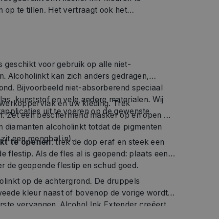
is geschikt voor gebruik op alle niet-
d speciaal
ialen. Wij
 werkoppervlak en uw kleding. Trek
 Zet een beschermend masker op en open de
n diamanten alcoholinkt totdat de pigmenten
 zit een mengbal in).
nkt te openen
: trek de dop eraf en steek een
flestip. Als de fles al is geopend: plaats een
r de geopende flestip en schud goed.
holinkt op de achtergrond. De druppels
tweede kleur naast of bovenop de vorige wordt