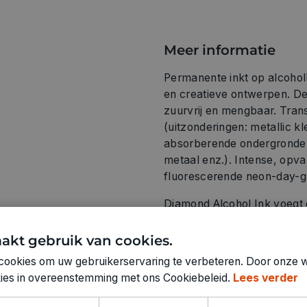
Meer informatie
Permanente inkt op alcohol
en creatieve ontwerpen. De 
zuurvrij en mengbaar. Tran
(uitzonderingen: metallic kl
absorberende ondergronden 
metaal enz.). Intense, op
fluorescerende neon-day-g
Diamond Alcohol Ink voegt 
aan alle Alcohol Ink-kleuren
akt gebruik van cookies.
De Alcohol Ink Extender wo
cookies om uw gebruikerservaring te verbeteren. Door onze w
mengen, lichter te maken en 
okies in overeenstemming met ons Cookiebeleid.
Lees verder
droogproces.