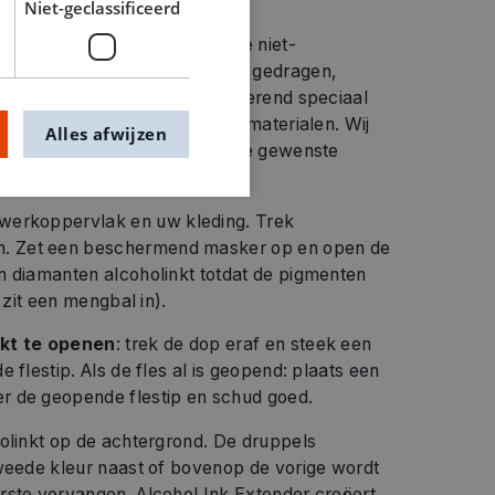
Niet-geclassificeerd
is geschikt voor gebruik op alle niet-
 Alcoholinkt kan zich anders gedragen,
rond. Bijvoorbeeld niet-absorberend speciaal
las, kunststof en vele andere materialen. Wij
Alles afwijzen
applicaties uit te voeren op de gewenste
 werkoppervlak en uw kleding. Trek
 Zet een beschermend masker op en open de
n diamanten alcoholinkt totdat de pigmenten
 zit een mengbal in).
nkt te openen
: trek de dop eraf en steek een
 flestip. Als de fles al is geopend: plaats een
r de geopende flestip en schud goed.
holinkt op de achtergrond. De druppels
tweede kleur naast of bovenop de vorige wordt
rste vervangen. Alcohol Ink Extender creëert