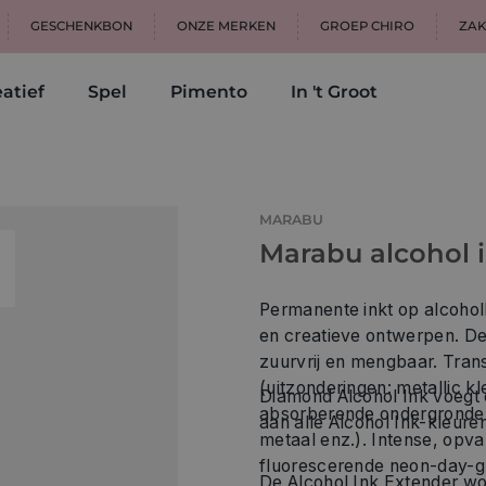
GESCHENKBON
ONZE MERKEN
GROEP CHIRO
ZAK
atief
Spel
Pimento
In 't Groot
MARABU
Marabu alcohol i
Permanente inkt op alcohol
en creatieve ontwerpen. De schitt
zuurvrij en mengbaar. Transparante
(uitzonderingen: metallic kleuren
Diamond Alcohol Ink voegt een heel bijzondere, sprankelende 
absorberende ondergronden (bi
aan alle Alcohol Ink-kleuren
metaal enz.). Intense, opv
fluorescerende neon-day-g
De Alcohol Ink Extender wordt gebruikt om Alcohol Ink-kleuren te