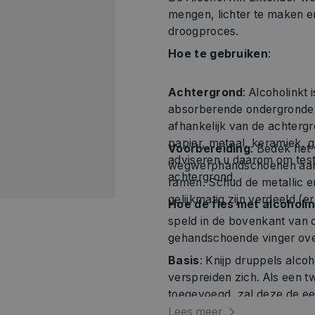
mengen, lichter te maken en op te tillen. Het vertraagt ​​ook het
droogproces.
Hoe te gebruiken
:
Achtergrond
: Alcoholinkt 
absorberende ondergronden. Alcoholinkt kan zich anders gedragen,
afhankelijk van de achtergrond. Bijvoorbeeld niet-absorberen
papier, metaal, keramiek, glas, kunststof en vele andere mater
Voorbereiding
: Bedek het
adviseren u daarom om testapplicaties uit te voeren op de gewenste
wegwerphandschoenen aan.
achtergrond.
ramen. Schud de metallic e
gelijkmatig zijn verdeeld (er
Hoe de fles met alcoholi
speld in de bovenkant van de 
gehandschoende vinger ove
Basis
: Knijp druppels alco
verspreiden zich. Als een 
toegevoegd, zal deze de eerste vervangen. Alcohol Ink Extender creëert
duidelijke cirkels.
Lees meer