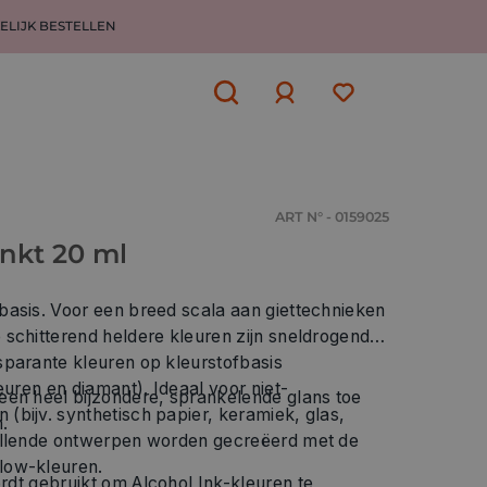
ELIJK BESTELLEN
Aanmelden
of
aanmelden
ART N° - 0159025
nkt 20 ml
basis. Voor een breed scala aan giettechnieken
erend heldere kleuren zijn sneldrogend,
 kleuren op kleurstofbasis
 en diamant). Ideaal voor niet-
glans toe
jv. synthetisch papier, keramiek, glas,
.
allende ontwerpen worden gecreëerd met de
low-kleuren.