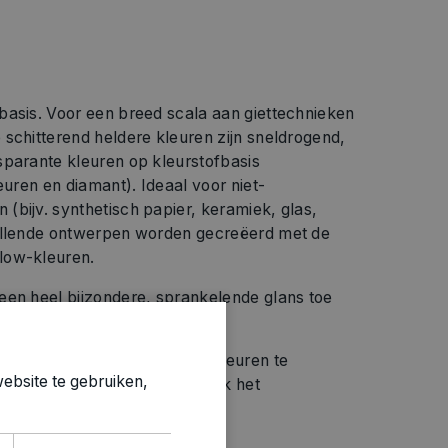
basis. Voor een breed scala aan giettechnieken
schitterend heldere kleuren zijn sneldrogend,
sparante kleuren op kleurstofbasis
euren en diamant). Ideaal voor niet-
(bijv. synthetisch papier, keramiek, glas,
vallende ontwerpen worden gecreëerd met de
low-kleuren.
een heel bijzondere, sprankelende glans toe
.
rdt gebruikt om Alcohol Ink-kleuren te
ebsite te gebruiken,
op te tillen. Het vertraagt ​​ook het