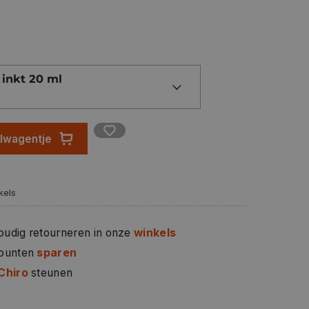
 inkt 20 ml
elwagentje
kels
oudig retourneren in onze
winkels
 punten
sparen
Chiro
steunen