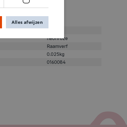
ties
Alles afwijzen
Roze
neonroze
Raamverf
0.025kg
0160084