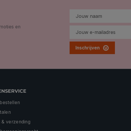
omoties en
Inschrijven
ENSERVICE
 bestellen
etalen
 & verzending