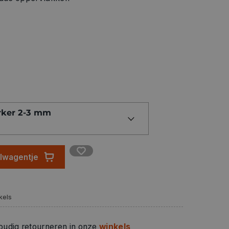
rker 2-3 mm
elwagentje
kels
oudig retourneren in onze
winkels