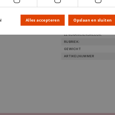
Technische specifica
N
Alles accepteren
Opslaan en sluiten
KLEUR:
LEVERANCIERSKLEUR:
RUBRIEK:
GEWICHT
ARTIKELNUMMER