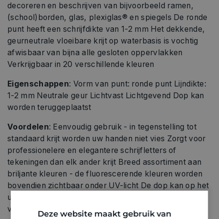
decoreren en beschrijven van bijvoorbeeld ramen,
(school)borden, glas, plexiglas® en spiegels De ronde
punt heeft een schrijfdikte van 1-2 mm Het dekkende,
geurneutrale vloeibare krijt op waterbasis is vochtig
afwisbaar van bijna alle gesloten oppervlakken
Verkrijgbaar in 20 verschillende kleuren
Eigenschappen
: Vorm van punt: ronde punt Lijndikte:
1-2 mm Neutrale geur Lichtvast Lichtgevend Dop kan
worden teruggeplaatst
Voordelen
: Eenvoudig gebruik - in tegenstelling tot
standaard krijt worden uw handen niet vies Zorgt voor
professionelere en elegantere schrijfletters of
tekeningen dan elk ander krijt Breed assortiment aan
briljante kleuren - de fluorescerende kleuren worden
bovendien zichtbaar onder UV-licht De dop kan op het
uiteinde van de marker worden gezet om verlies te
voorkomen Verzegelingsfolie garandeert dat het
Deze website maakt gebruik van