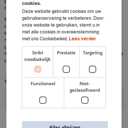
product bij aankoop ongebruikt is Breed kleurenpalet
cookies.
Hoogwaardig merkproduct
Deze website gebruikt cookies om uw
gebruikerservaring te verbeteren. Door
Gebruik
: Schud de marker met de dop erop Verwijder
onze website te gebruiken, stemt u in
de dop Pomp de marker met de punt omlaag op bijv.
met alle cookies in overeenstemming
een stuk afvalpapier Pomp deze voorzichtig op en
met ons Cookiebeleid.
Lees verder
neer tot de punt met inkt is gevuld De marker is nu
gereed voor gebruik Test het product bij gevoelige
Strikt
Prestatie
Targeting
materialen (bijv. plexiglas®) eerst op een onopvallende
noodzakelijk
plaats Horizontaal bewaren
Technische specificaties
Functioneel
Niet-
geclassificeerd
KLEUR:
Oranje
LEVERANCIERSKLEUR:
neonoranje
Alles afwijzen