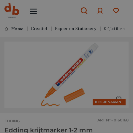
Creatief
Papier en Stationery
Krijtstiften
Home
Aanmelden
of
aanmelden
KIES JE VARIANT
ART N° - 0160168
EDDING
Edding krijtmarker 1-2 mm